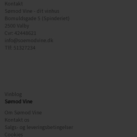
Kontakt
Sømod Vine - dit vinhus
Bomuldsgade 5 (Spinderiet)
2500 Valby
Cvr: 42448621
info@soemodvine.dk
Tlf: 51327234
Vinblog
Sømod Vine
Om Sømod Vine
Kontakt os
Salgs- og leveringsbetingelser
Cookies