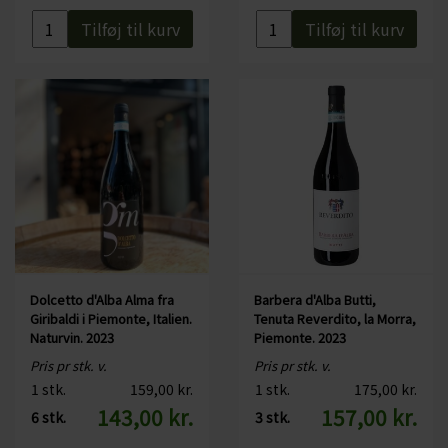
CHARDONNAY
Tilføj til kurv
Tilføj til kurv
CHOKOLADE, LAKRIDS ETC
MERLOT
ØL
PINOT NOIR
CIDER
REFOSCO
TONICS OG VAND
RIESLING
JUL OG GLØGG
SCHIOPPETINO
PÅSKE
Dolcetto d'Alba Alma fra
Barbera d'Alba Butti,
Giribaldi i Piemonte, Italien.
Tenuta Reverdito, la Morra,
Naturvin. 2023
Piemonte. 2023
Pris pr stk. v.
Pris pr stk. v.
1 stk.
159,00 kr.
1 stk.
175,00 kr.
143,00 kr.
157,00 kr.
6 stk.
3 stk.