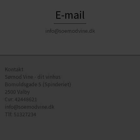
E-mail
info@soemodvine.dk
Kontakt
Sømod Vine - dit vinhus
Bomuldsgade 5 (Spinderiet)
2500 Valby
Cvr: 42448621
info@soemodvine.dk
Tlf: 51327234