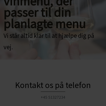
vinmenu, der
passer til din
planlagte menu
Vi står altid klar til at hjælpe dig på
vej.
Kontakt os på telefon
+45
51327234