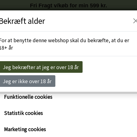
Fri Fragt v/køb for min 599 kr.
Tilmeld nyhedsbrev
HER
og få
10%
på første køb
Bekræft alder
r egne cookies og cookies fra tredjeparter til at personalise
levelse, til markedsføring og til at undersøge, hvordan vor
Engros-Login
For at benytte denne webshop skal du bekræfte, at du er
ide anvendes af besøgende. Du kan altid tilbagekalde dit 
18+ år
rykke på linket 'Cookies' nederst på siden.
e om cookies her
Jeg bekræfter at jeg er over 18 år
Nødvendige cookies
Jeg er ikke over 18 år
Funktionelle cookies
Statistik cookies
 reklamation
Marketing cookies