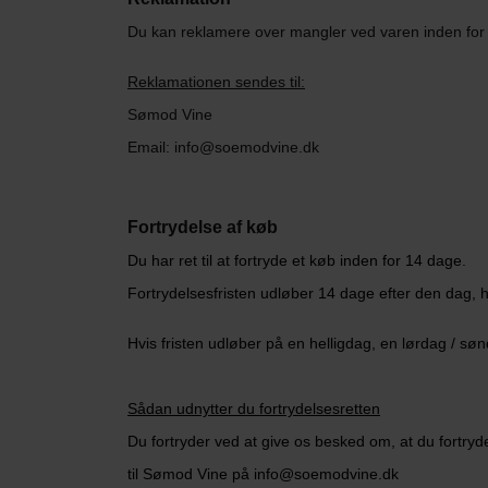
CHARDONNAY
CHOKOLADE, LAKRIDS ETC
Du kan reklamere over mangler ved varen inden for 2 
MERLOT
ØL
Reklamationen sendes til:
PINOT NOIR
CIDER
Sømod Vine
REFOSCO
TONICS OG VAND
Email: info@soemodvine.dk
RIESLING
JUL OG GLØGG
SCHIOPPETINO
Fortrydelse af køb
PÅSKE
Du har ret til at fortryde et køb inden for 14 dage.
Fortrydelsesfristen udløber 14 dage efter den dag,
Hvis fristen udløber på en helligdag, en lørdag / sø
Sådan udnytter du fortrydelsesretten
Du fortryder ved at give os besked om, at du fortry
til Sømod Vine på info@soemodvine.dk