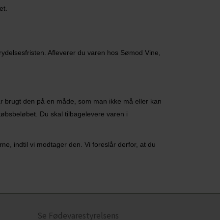
et.
trydelsesfristen. Afleverer du varen hos Sømod Vine,
r brugt den på en måde, som man ikke må eller kan
 købsbeløbet.
Du skal tilbagelevere varen i
e, indtil vi modtager den. Vi foreslår derfor, at du
Se Fødevarestyrelsens