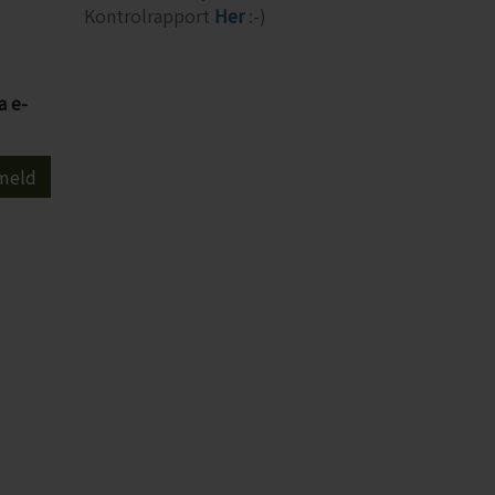
Kontrolrapport
Her
:-)
a e-
meld