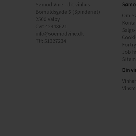
Sømod Vine - dit vinhus
Sømod
Bomuldsgade 5 (Spinderiet)
Om S
2500 Valby
Konta
Cvr: 42448621
Salgs-
info@soemodvine.dk
Cooki
Tlf: 51327234
Fortr
Job h
Sitem
Din v
Vinhan
Vinsm