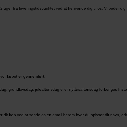
uger fra leveringstidspunktet ved at henvende dig til os. Vi beder dig 
 hvor købet er gennemført.
ndag, grundlovsdag, juleaftensdag eller nytårsaftensdag forlænges frist
der dit køb ved at sende os en email herom hvor du oplyser dit navn, a