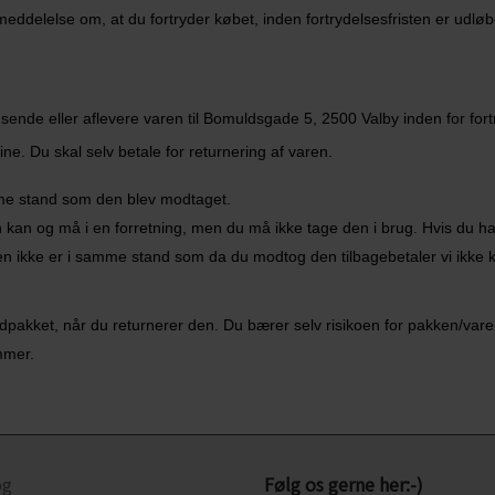
meddelelse om, at du fortryder købet, inden fortrydelsesfristen er udløb
sende eller aflevere varen til Bomuldsgade 5, 2500 Valby inden for for
ine.
Du skal selv betale for returnering af varen.
mme stand som den blev modtaget.
 og må i en forretning, men du må ikke tage den i brug. Hvis du ha
varen ikke er i samme stand som da du modtog den tilbagebetaler vi ikke
ndpakket, når du returnerer den. Du bærer selv risikoen for pakken/varern
ummer.
og
Følg os gerne her:-)