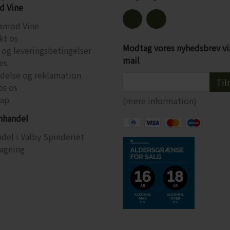
 Vine
ømod Vine
kt os
Modtag vores nyhedsbrev vi
 og leveringsbetingelser
mail
es
ydelse og reklamation
Til
os os
ap
(mere information)
inhandel
del i Valby Spinderiet
agning