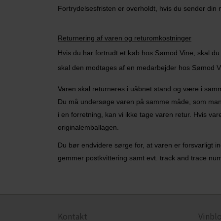
Fortrydelsesfristen er overholdt, hvis du sender din 
Returnering af varen og returomkostninger
Hvis du har fortrudt et køb hos Sømod Vine, skal du 
skal den modtages af en medarbejder hos Sømod V
Varen skal returneres i uåbnet stand og være i sa
Du må undersøge varen på samme måde, som man kan
i en forretning, kan vi ikke tage varen retur. Hvis 
originalemballagen.
Du bør endvidere sørge for, at varen er forsvarligt i
gemmer postkvittering samt evt. track and trace n
Kontakt
Vinbl