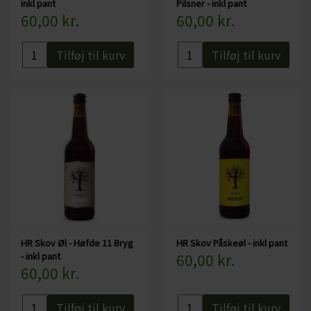
inkl pant
Pilsner - inkl pant
CHARDONNAY
60,00 kr.
60,00 kr.
CHOKOLADE, LAKRIDS ETC
MERLOT
ØL
Tilføj til kurv
Tilføj til kurv
PINOT NOIR
CIDER
REFOSCO
TONICS OG VAND
RIESLING
JUL OG GLØGG
SCHIOPPETINO
PÅSKE
HR Skov Øl - Høfde 11 Bryg
HR Skov Påskeøl - inkl pant
- inkl pant
60,00 kr.
60,00 kr.
Tilføj til kurv
Tilføj til kurv