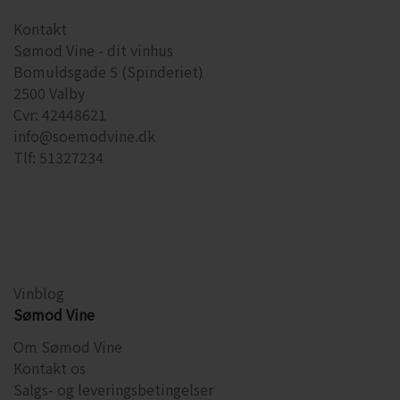
Kontakt
Sømod Vine - dit vinhus
Bomuldsgade 5 (Spinderiet)
2500 Valby
Cvr: 42448621
info@soemodvine.dk
Tlf: 51327234
Vinblog
Sømod Vine
Om Sømod Vine
Kontakt os
Salgs- og leveringsbetingelser