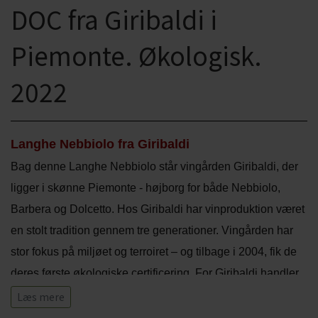
DOC fra Giribaldi i
CHARDONNAY
CHOKOLADE, LAKRIDS ETC
Piemonte. Økologisk.
MERLOT
ØL
PINOT NOIR
2022
CIDER
REFOSCO
TONICS OG VAND
RIESLING
Langhe Nebbiolo fra Giribaldi
JUL OG GLØGG
Bag denne Langhe Nebbiolo står vingården Giribaldi, der
SCHIOPPETINO
PÅSKE
ligger i skønne Piemonte - højborg for både Nebbiolo,
Barbera og Dolcetto. Hos Giribaldi har vinproduktion været
en stolt tradition gennem tre generationer. Vingården har
stor fokus på miljøet og terroiret – og tilbage i 2004, fik de
deres første økologiske certificering. For Giribaldi handler
økologi om en livsstil baseret på respekt for naturen.
Læs mere