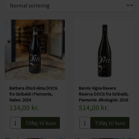
CHARDONNAY
CHOKOLADE, LAKRIDS ETC
MERLOT
ØL
PINOT NOIR
CIDER
REFOSCO
TONICS OG VAND
RIESLING
JUL OG GLØGG
SCHIOPPETINO
PÅSKE
Barbera d'Asti Alma DOCG
Barolo Vigna Ravera
fra Giribaldi i Piemonte,
Riserva DOCG fra Giribaldi,
Italien. 2024
Piemonte. Økologisk. 2016
134,00 kr.
514,00 kr.
Tilføj til kurv
Tilføj til kurv