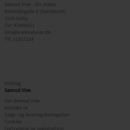
Sømod Vine - dit vinhus
Bomuldsgade 5 (Spinderiet)
2500 Valby
Cvr: 42448621
info@soemodvine.dk
Tlf: 51327234
Vinblog
Sømod Vine
Om Sømod Vine
Kontakt os
Salgs- og leveringsbetingelser
Cookies
Fortrydelse og reklamation