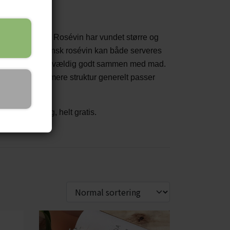
od fransk rosé. Rosévin har vundet større og
ydfrankrig
. Fransk rosévin kan både serveres
sévin passer også vældig godt sammen med mad.
ere rosévin med mere struktur generelt passer
ltid hjem til dig, helt gratis.