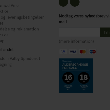
ømod Vine
kt os
Modtag vores nyhedsbrev vi
 og leveringsbetingelser
mail
es
ydelse og reklamation
Til
os os
ap
(mere information)
inhandel
del i Valby Spinderiet
agning