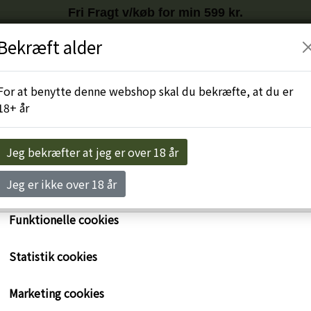
Fri Fragt v/køb for min 599 kr.
Tilmeld nyhedsbrev
HER
og få
10%
på første køb
Bekræft alder
r egne cookies og cookies fra tredjeparter til at personalise
levelse, til markedsføring og til at undersøge, hvordan vor
Engros-Login
For at benytte denne webshop skal du bekræfte, at du er
ide anvendes af besøgende. Du kan altid tilbagekalde dit 
18+ år
rykke på linket 'Cookies' nederst på siden.
e om cookies her
Jeg bekræfter at jeg er over 18 år
Nødvendige cookies
Jeg er ikke over 18 år
Funktionelle cookies
Statistik cookies
Marketing cookies