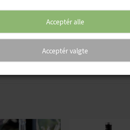
Acceptér alle
sydfransk charme - det er nogle af de ord, vi forbinder med en g
n mest solgte vin på vores webshop også en
økologisk rosé fra S
eller sommerdag, og ja i virkeligheden hele året rundt – men ro
til en lettere anretning som salat eller fisk, hvor en lidt kraftig
Acceptér valgte
e til døren. Bestiller du 6 valgfrie flasker hos os, så leverer vi a