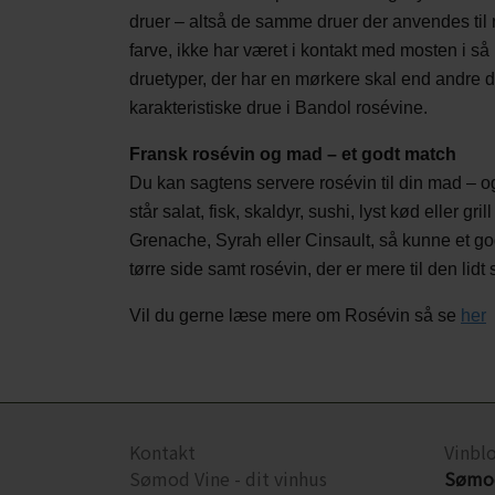
druer – altså de samme druer der anvendes til r
farve, ikke har været i kontakt med mosten i s
druetyper, der har en mørkere skal end andre 
karakteristiske drue i Bandol rosévine.
Fransk rosévin og mad – et godt match
Du kan sagtens servere rosévin til din mad – og
står salat, fisk, skaldyr, sushi, lyst kød eller 
Grenache, Syrah eller Cinsault, så kunne et godt
tørre side samt rosévin, der er mere til den lidt
Vil du gerne læse mere om Rosévin så se
her
Kontakt
Vinbl
Sømod Vine - dit vinhus
Sømod