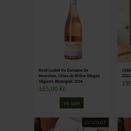
Rosé Loubié fra Domaine de
Chât
Mourchon, Côtes du Rhône Villages
2023
Séguret. Økologisk. 2024
199
165,00 kr.
Vis vare
UDSOLGT