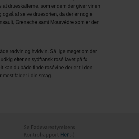
es at drueskallerne, som er dem der giver vinen
 også af selve druesorten, da der er nogle
 Cinsault, Grenache samt Mourvèdre som er den
 både rødvin og hvidvin. Så lige meget om der
å udkig efter en sydfransk rosé lavet på fx
lt kan du både finde rosévine der er til den
der mest falder i din smag.
Se Fødevarestyrelsens
Kontrolrapport
Her
:-)