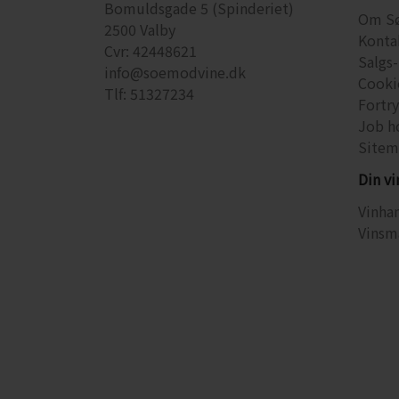
Bomuldsgade 5 (Spinderiet)
Om S
2500 Valby
Konta
Cvr: 42448621
Salgs-
info@soemodvine.dk
Cooki
Tlf: 51327234
Fortr
Job h
Sitem
Din v
Vinhan
Vinsm