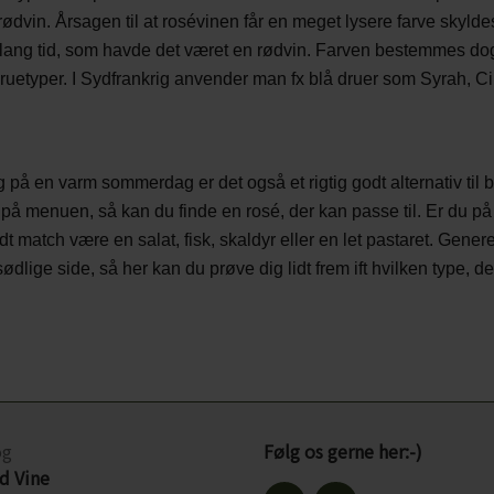
ødvin. Årsagen til at rosévinen får en meget lysere farve skyld
å lang tid, som havde det været en rødvin. Farven bestemmes dog
druetyper. I Sydfrankrig anvender man fx blå druer som Syrah,
 på en varm sommerdag er det også et rigtig godt alternativ til
grill på menuen, så kan du finde en rosé, der kan passe til. Er du p
 match være en salat, fisk, skaldyr eller en let pastaret. Genere
 sødlige side, så her kan du prøve dig lidt frem ift hvilken type, 
og
Følg os gerne her:-)
 Vine