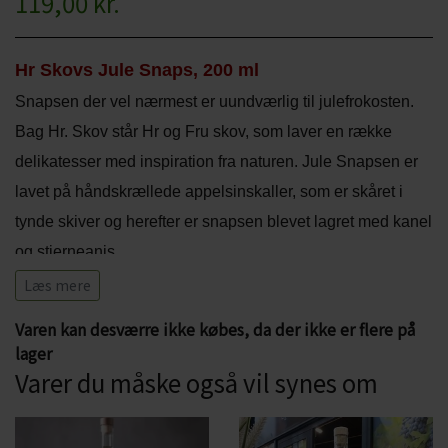
119,00 kr.
CHARDONNAY
CHOKOLADE, LAKRIDS ETC
MERLOT
Hr Skovs Jule Snaps, 200 ml
ØL
Snapsen der vel nærmest er uundværlig til julefrokosten.
PINOT NOIR
CIDER
Bag Hr. Skov står Hr og Fru skov, som laver en række
REFOSCO
delikatesser med inspiration fra naturen. Jule Snapsen er
TONICS OG VAND
lavet på håndskrællede appelsinskaller, som er skåret i
RIESLING
JUL OG GLØGG
tynde skiver og herefter er snapsen blevet lagret med kanel
SCHIOPPETINO
og stjerneanis.
PÅSKE
Læs mere
Duft- og smagsnoter:
Varen kan desværre ikke købes, da der ikke er flere på
Hr Skovs Jule Snaps har noter af appelsin - og giver
lager
associationer til jul.
Varer du måske også vil synes om
Serveringsforslag:
Snapsen kan fx serveres til årets julefrokost eller som