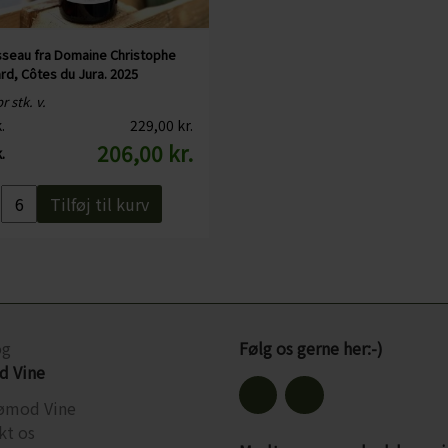
sseau fra Domaine Christophe
rd, Côtes du Jura. 2025
r stk. v.
.
229,00 kr.
206,00 kr.
.
Tilføj til kurv
og
Følg os gerne her:-)
 Vine
ømod Vine
kt os