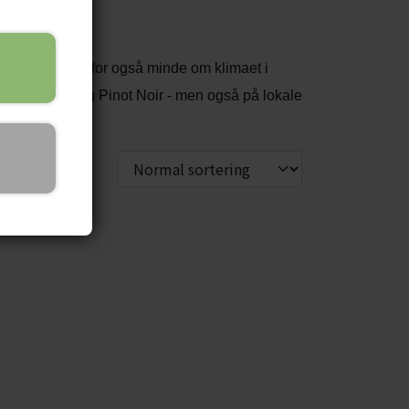
 i Jura kan derfor også minde om klimaet i
r, Chardonnay og Pinot Noir - men også på lokale