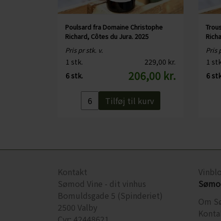
CHARDONNAY
CHOKOLADE, LAKRIDS ETC
MERLOT
ØL
Poulsard fra Domaine Christophe
Trou
Richard, Côtes du Jura. 2025
Richa
PINOT NOIR
CIDER
Pris pr stk. v.
Pris p
REFOSCO
1 stk.
229,00 kr.
1 stk
TONICS OG VAND
206,00 kr.
6 stk.
6 stk
RIESLING
JUL OG GLØGG
Tilføj til kurv
SCHIOPPETINO
PÅSKE
Kontakt
Vinbl
Sømod Vine - dit vinhus
Sømod
Bomuldsgade 5 (Spinderiet)
Om S
2500 Valby
Konta
Cvr: 42448621