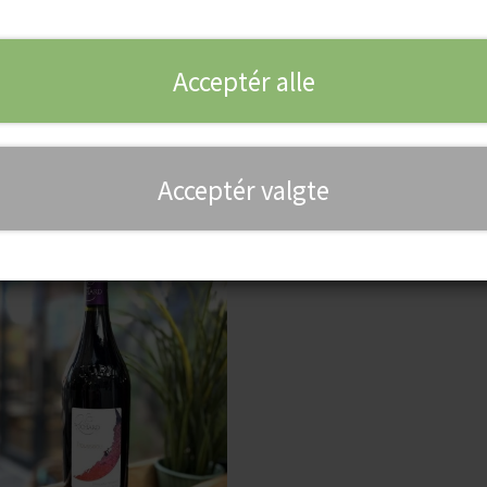
Acceptér alle
krig og ligger i store træk mellem Bourgogne og Schweiz. Klimaet
ura produceres der vine på de to helt store internationale drue
 hvidvinsdruen Savagnin.
Acceptér valgte