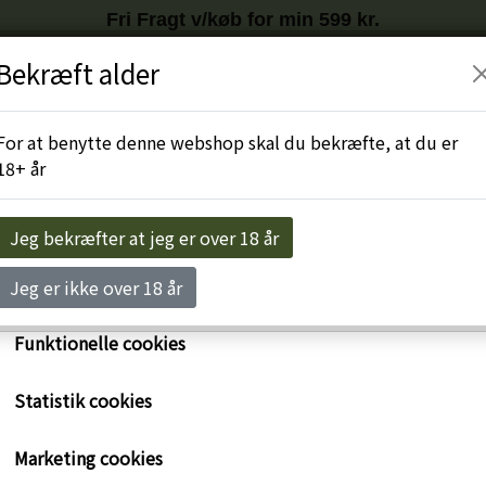
Fri Fragt v/køb for min 599 kr.
Tilmeld nyhedsbrev
HER
og få
10%
på første køb
Bekræft alder
r egne cookies og cookies fra tredjeparter til at personalise
levelse, til markedsføring og til at undersøge, hvordan vor
Engros-Login
For at benytte denne webshop skal du bekræfte, at du er
ide anvendes af besøgende. Du kan altid tilbagekalde dit 
18+ år
rykke på linket 'Cookies' nederst på siden.
e om cookies her
Jeg bekræfter at jeg er over 18 år
Nødvendige cookies
Jeg er ikke over 18 år
Funktionelle cookies
Statistik cookies
Marketing cookies