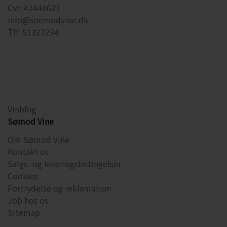
Cvr: 42448621
info@soemodvine.dk
Tlf: 51327234
Vinblog
Sømod Vine
Om Sømod Vine
Kontakt os
Salgs- og leveringsbetingelser
Cookies
Fortrydelse og reklamation
Job hos os
Sitemap