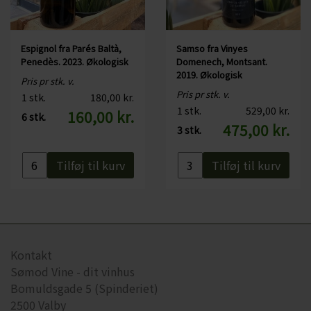
Espignol fra Parés Baltà,
Samso fra Vinyes
Penedès. 2023. Økologisk
Domenech, Montsant.
2019. Økologisk
Pris pr stk. v.
Pris pr stk. v.
1 stk.
180,00 kr.
1 stk.
529,00 kr.
160,00 kr.
6 stk.
475,00 kr.
3 stk.
Tilføj til kurv
Tilføj til kurv
Kontakt
Sømod Vine - dit vinhus
Bomuldsgade 5 (Spinderiet)
2500 Valby