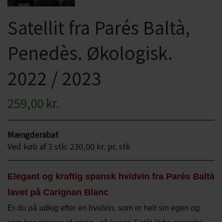
CHARDONNAY
CHOKOLADE, LAKRIDS ETC
Satellit fra Parés Baltà,
MERLOT
ØL
Penedès. Økologisk.
PINOT NOIR
CIDER
2022 / 2023
REFOSCO
TONICS OG VAND
RIESLING
259,00 kr.
JUL OG GLØGG
SCHIOPPETINO
PÅSKE
Mængderabat
Ved køb af 3 stk: 230,00 kr. pr. stk
Elegant og kraftig spansk hvidvin fra Parés Baltà
lavet på Carignan Blanc
Er du på udkig efter en hvidvin, som er helt sin egen og