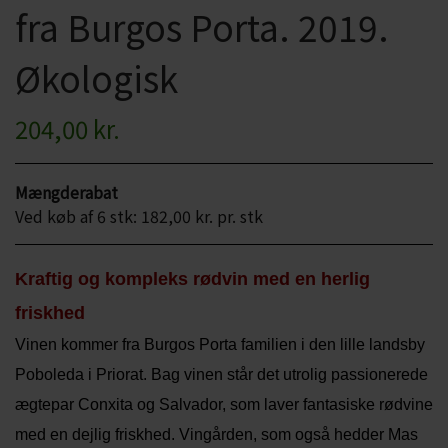
fra Burgos Porta. 2019.
CHARDONNAY
CHOKOLADE, LAKRIDS ETC
Økologisk
MERLOT
ØL
PINOT NOIR
204,00 kr.
CIDER
REFOSCO
TONICS OG VAND
Mængderabat
RIESLING
JUL OG GLØGG
Ved køb af 6 stk: 182,00 kr. pr. stk
SCHIOPPETINO
PÅSKE
Kraftig og kompleks rødvin med en herlig
friskhed
Vinen kommer fra Burgos Porta familien i den lille landsby
Poboleda i Priorat. Bag vinen står det utrolig passionerede
ægtepar Conxita og Salvador, som laver fantasiske rødvine
med en dejlig friskhed. Vingården, som også hedder Mas