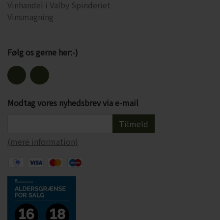
Vinhandel i Valby Spinderiet
Alkohol: 14,5%
Vinsmagning
Serveres til: Fx til rød bøf, gryderetter, vildt
Serveres ved: 15-18 grader
Flaskestørrelse: 75 cl
Følg os gerne her:-)
Økologisk: Ja
Indeholder sulfitter: Ja, alle vine indeholder sulfitter, da de opstår
under fermenteringen
Modtag vores nyhedsbrev via e-mail
Læs mere om Burgos Porta her
Tilmeld
(mere information)