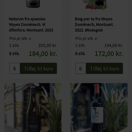
duft. Frugter går igen i smagen - og dette kombineret med
en skøn friskhed, mineralsk strejf samt en lang eftersmag.
Naturvin fra spanske
Boig per tu fra Vinyes
Tanninerne i Furvus er runde og elegante. Alt i alt en
Vinyes Domènech. Vi
Domènech, Montsant.
d'Àmfora. Montsant. 2023
2022. Økologisk
virkelig flot og unik vin.
Pris pr stk. v.
Pris pr stk. v.
1 stk.
205,00 kr.
1 stk.
194,00 kr.
Serveringsforslag:
184,00 kr.
172,00 kr.
6 stk.
6 stk.
Du kan fx servere Furvus til and, vildt, lam, gryderet eller
rødt kød.
Tilføj til kurv
Tilføj til kurv
Specifikationer:
Land: Spanien
Område: DO Montsant
Druesorter:
Primært Grenache kombineret med Merlot
Alkohol:
15%
Serveres fx til:
Vildt, and, lam, gryderet og rødt kød
Serveres ved:
16 grader