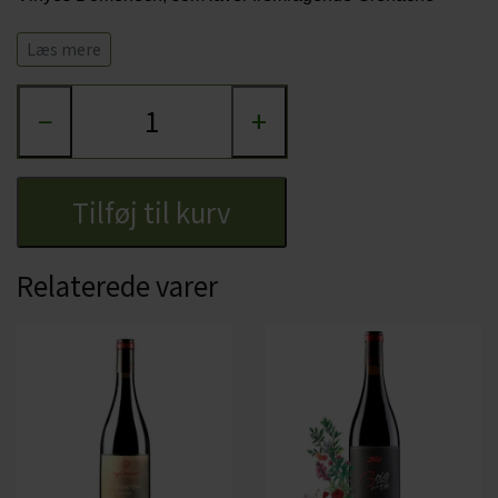
baserede vine. Vingården ligger utrolig naturskønt midt i et
Læs mere
naturreservat omgivet af skov, bjerge, vinmarker og
underjordiske kilder. Hos Vinyes Domènech er der stor
−
+
fokus på miljøet og biodiversitet. Så er du vild med
Grenache og har lyst til at prøve et virkelig spændende
Tilføj til kurv
alternativ til klassiske Rhône-vine, så kan vi varmt anbefale
Furvus - eller "storebroderen" til Furvus,
Teixar
.
Relaterede varer
Anmeldelser af Furvus:
Vintage 2023: Guía Peñín 92 points
Vintage 2022: Guía Peñín 90 points
Duft- og smagsnoter:
Den har en duft af mørke og røde bær samt en let krydret