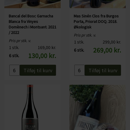
Ja
Økologisk:
Bancal del Bosc Garnacha
Mas Sinén Clos fra Burgos
Indeholder sulfitter: Ja, alle vine indeholder sulfitter, da de opstår
Blanca fra Vinyes
Porta, Priorat DOQ. 2018.
under fermenteringen
Domènech i Montsant. 2021
Økologisk
/ 2022
Pris pr stk. v.
Læs mere om Vinyes Domènech
Pris pr stk. v.
1 stk.
299,00 kr.
1 stk.
169,00 kr.
269,00 kr.
6 stk.
Læs mere om Montsant her
130,00 kr.
6 stk.
Tilføj til kurv
Tilføj til kurv