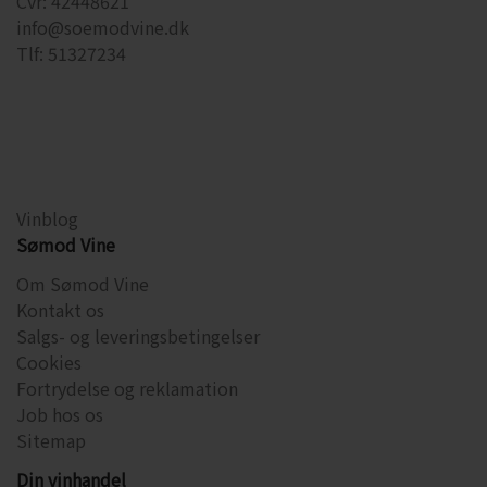
Cvr: 42448621
info@soemodvine.dk
Tlf: 51327234
Vinblog
Sømod Vine
Om Sømod Vine
Kontakt os
Salgs- og leveringsbetingelser
Cookies
Fortrydelse og reklamation
Job hos os
Sitemap
Din vinhandel