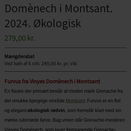
Domènech i Montsant.
CHARDONNAY
CHOKOLADE, LAKRIDS ETC
2024. Økologisk
MERLOT
ØL
PINOT NOIR
279,00 kr.
CIDER
REFOSCO
TONICS OG VAND
Mængderabat
RIESLING
JUL OG GLØGG
Ved køb af 6 stk: 249,00 kr. pr. stk
SCHIOPPETINO
PÅSKE
Furvus fra Vinyes Domènech i Montsant
En flaske der primært består af moden mørk Grenache fra
det smukke bjergrige område
Montsant
. Furvus er en flot
og elegant
økologisk
rødvin
, som fremstår klart med sin
mørke rubinrøde farve. Bag vinen står Grenache-mesteren
Vinyes Domènech, som laver fremragende Grenache-