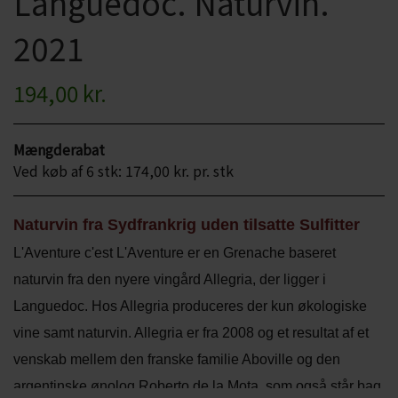
Languedoc. Naturvin.
CHARDONNAY
CHOKOLADE, LAKRIDS ETC
2021
MERLOT
ØL
194,00 kr.
PINOT NOIR
CIDER
REFOSCO
TONICS OG VAND
Mængderabat
Ved køb af 6 stk: 174,00 kr. pr. stk
RIESLING
JUL OG GLØGG
SCHIOPPETINO
Naturvin fra Sydfrankrig uden tilsatte Sulfitter
PÅSKE
L'Aventure c'est L'Aventure er en Grenache baseret
naturvin fra den nyere vingård Allegria, der ligger i
Languedoc. Hos Allegria produceres der kun økologiske
vine samt naturvin. Allegria er fra 2008 og et resultat af et
venskab mellem den franske familie Aboville og den
argentinske ønolog Roberto de la Mota, som også står bag