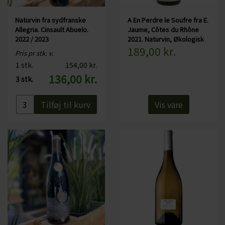
Serveringsforslag:
Du kan fx servere denne naturvin til lam, rødt kød, en
Naturvin fra sydfranske
A En Perdre le Soufre fra E.
Allegria. Cinsault Abuelo.
Jaume, Côtes du Rhône
kraftig gryderet
2022 / 2023
2021. Naturvin, Økologisk
189,00 kr.
Pris pr stk. v.
Specifikationer:
1 stk.
154,00 kr.
Land: Frankrig
136,00 kr.
3 stk.
Område: Languedoc
Druer: Grenache Noir
Tilføj til kurv
Vis vare
Alkohol:
Serveres fx til: and, vildt, rødt kød og gryderetter - samt lam
Serveres ved 15-18 grader
Flaskestørrelse: 75 cl
Økologisk certificeret: Ja
Naturvin: Ja
Tilsat sulfitter: Ikke tilsat sulfitter
Indeholder sulfitter: Ja, alle vine indeholder sulfitter, da de opstår