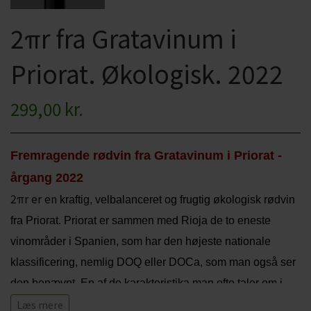
CHARDONNAY
CHOKOLADE, LAKRIDS ETC
2πr fra Gratavinum i
MERLOT
ØL
Priorat. Økologisk. 2022
PINOT NOIR
CIDER
299,00 kr.
REFOSCO
TONICS OG VAND
RIESLING
JUL OG GLØGG
Fremragende rødvin fra Gratavinum i Priorat -
SCHIOPPETINO
PÅSKE
årgang 2022
2πr er en
kraftig, velbalanceret og frugtig økologisk rødvin
fra Priorat. Priorat er sammen med Rioja de to eneste
vinområder i Spanien, som har den højeste nationale
klassificering, nemlig DOQ eller DOCa, som man også ser
den benævnt. En af de karakteristika man ofte taler om i
forbindelse med Priorat er jordbundstypen Llicorella, som
Læs mere