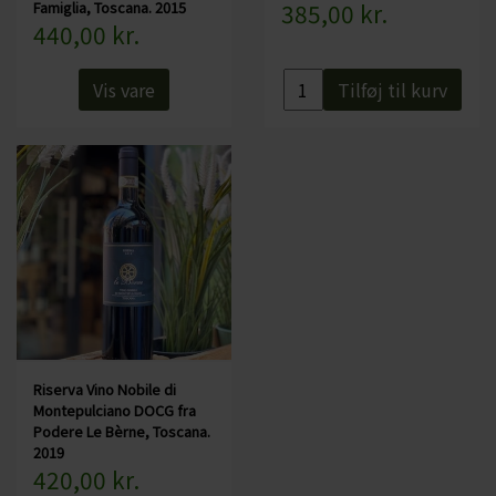
Serveres fx: Grillet lyst og rødt kød, kraftig pastaret samt ost - fx
Famiglia, Toscana. 2015
385,00 kr.
440,00 kr.
pecorino
Serveres ved: 15-18 grader
Vis vare
Tilføj til kurv
Flaskestørrelse: 75 cl
Økologisk: Nej
Indeholder sulfitter: Ja, alle vine indeholder sulfitter, da de opstår
under fermenteringen
Riserva Vino Nobile di
Montepulciano DOCG fra
Podere Le Bèrne, Toscana.
2019
420,00 kr.