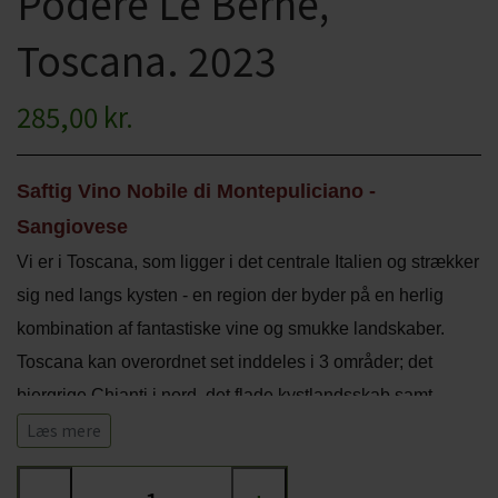
Podere Le Bèrne,
CHARDONNAY
CHOKOLADE, LAKRIDS ETC
Toscana. 2023
MERLOT
ØL
285,00 kr.
PINOT NOIR
CIDER
REFOSCO
TONICS OG VAND
Saftig Vino Nobile di Montepuliciano -
RIESLING
Sangiovese
JUL OG GLØGG
Vi er i Toscana, som ligger i det centrale Italien og strækker
SCHIOPPETINO
PÅSKE
sig ned langs kysten - en region der byder på en herlig
kombination af fantastiske vine og smukke landskaber.
Toscana kan overordnet set inddeles i 3 områder; det
bjergrige Chianti i nord, det flade kystlandsskab samt
bakkerne og dalene i syd, hvor vi også finder Vino Nobile
Læs mere
di Montepulciano DOCG vinene - og det er her, at denne
rødvin kommer fra. Vino Nobile di Montepulciano ligger i