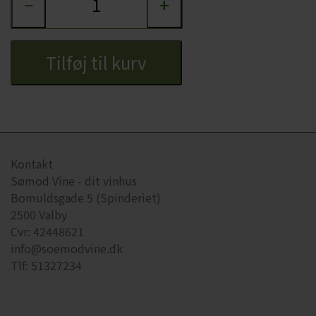
−
+
CHARDONNAY
CHOKOLADE, LAKRIDS ETC
MERLOT
ØL
Tilføj til kurv
PINOT NOIR
CIDER
REFOSCO
TONICS OG VAND
RIESLING
JUL OG GLØGG
Kontakt
SCHIOPPETINO
PÅSKE
Sømod Vine - dit vinhus
Bomuldsgade 5 (Spinderiet)
2500 Valby
Cvr: 42448621
info@soemodvine.dk
Tlf: 51327234