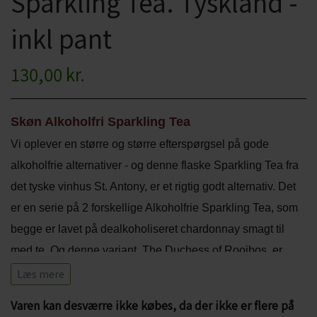
Sparkling Tea. Tyskland -
CHARDONNAY
CHOKOLADE, LAKRIDS ETC
inkl pant
MERLOT
ØL
130,00 kr.
PINOT NOIR
CIDER
REFOSCO
TONICS OG VAND
Skøn Alkoholfri Sparkling Tea
RIESLING
Vi oplever en større og større efterspørgsel på gode
JUL OG GLØGG
alkoholfrie alternativer - og denne flaske Sparkling Tea fra
SCHIOPPETINO
PÅSKE
det tyske vinhus St. Antony, er et rigtig godt alternativ. Det
er en serie på 2 forskellige Alkoholfrie Sparkling Tea, som
begge er lavet på dealkoholiseret chardonnay smagt til
med te. Og denne variant, The Duchess of Rooibos, er
lavet på Chardonnay druer og Rooibos, som jo egentlig
Læs mere
ikke er en te, men bladene fra en sydafrikansk busk.
Varen kan desværre ikke købes, da der ikke er flere på