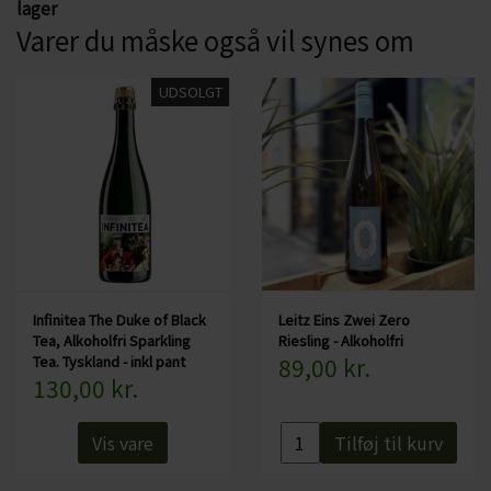
lager
Duft- og smagsnoter:
Varer du måske også vil synes om
Resultatet er en frisk og let sødmefuld Sparkling Tea. Den
har en dejlig duft og smag samt en fin syre.
UDSOLGT
Specifikationer:
Land: Tyskland
Lavet på Chardonnay & Rooibos
Alkohol: Alkoholfri - 0,5%
Serveres fx: Til aperitif, fisk, tærter, salat, kylling
Serveres ved: ca 7 grader
Flaskestørrelse: 75 cl
Infinitea The Duke of Black
Leitz Eins Zwei Zero
Økologisk: Nej
Tea, Alkoholfri Sparkling
Riesling - Alkoholfri
Tea. Tyskland - inkl pant
89,00 kr.
130,00 kr.
Vis vare
Tilføj til kurv