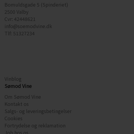
Bomuldsgade 5 (Spinderiet)
2500 Valby
Cvr: 42448621
info@soemodvine.dk
Tlf: 51327234
Vinblog
Sømod Vine
Om Sømod Vine
Kontakt os
Salgs- og leveringsbetingelser
Cookies
Fortrydelse og reklamation
Job hos os