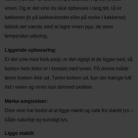
CHARDONNAY
vinen. Og er det vine du skal opbevare i lang tid, så er
CHOKOLADE, LAKRIDS ETC
køkkenet (fx på køkkenbordet eller på reoler i køkkenet)
MERLOT
ØL
faktisk det værste sted at lagre vinen pga. de store
PINOT NOIR
temperatur-udsving.
CIDER
REFOSCO
Liggende opbevaring:
TONICS OG VAND
Er det vine med kork-prop, er det vigtigt at de ligger ned, så
RIESLING
JUL OG GLØGG
korken hele tiden er i kontakt med vinen. På denne måde
SCHIOPPETINO
tørrer korken ikke ud. Tørrer korken ud, kan der trænge luft
PÅSKE
ind i vinen og vinen kan dermed oxidere.
Mørke omgivelser:
Dine vine har bedst af at ligge mørkt og væk fra stærkt lys –
både naturligt og kunstigt lys.
Ligge stabilt: