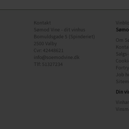
Kontakt
Vinbl
Sømod Vine - dit vinhus
Sømod
Bomuldsgade 5 (Spinderiet)
Om S
2500 Valby
Konta
Cvr: 42448621
Salgs-
info@soemodvine.dk
Cooki
Tlf: 51327234
Fortr
Job h
Sitem
Din v
Vinhan
Vinsm