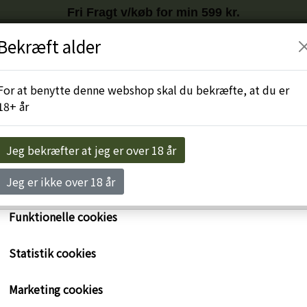
Fri Fragt v/køb for min 599 kr.
Tilmeld nyhedsbrev
HER
og få
10%
på første køb
Bekræft alder
r egne cookies og cookies fra tredjeparter til at personalise
levelse, til markedsføring og til at undersøge, hvordan vor
Engros-Login
For at benytte denne webshop skal du bekræfte, at du er
ide anvendes af besøgende. Du kan altid tilbagekalde dit 
18+ år
rykke på linket 'Cookies' nederst på siden.
e om cookies her
Jeg bekræfter at jeg er over 18 år
Nødvendige cookies
Jeg er ikke over 18 år
Funktionelle cookies
Statistik cookies
Xocolatl 4 Minibarer
Marketing cookies