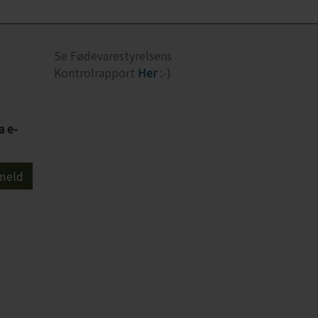
Se Fødevarestyrelsens
Kontrolrapport
Her
:-)
a e-
meld