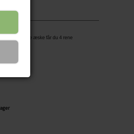
okolade. I denne æske får du 4 rene
lager