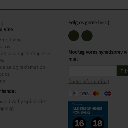
og
Følg os gerne her:-)
 Vine
ømod Vine
kt os
Modtag vores nyhedsbrev vi
 og leveringsbetingelser
mail
es
ydelse og reklamation
Til
os os
ap
(mere information)
inhandel
del i Valby Spinderiet
agning