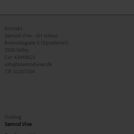
Kontakt
Sømod Vine - dit vinhus
Bomuldsgade 5 (Spinderiet)
2500 Valby
Cvr: 42448621
info@soemodvine.dk
Tlf: 51327234
Vinblog
Sømod Vine