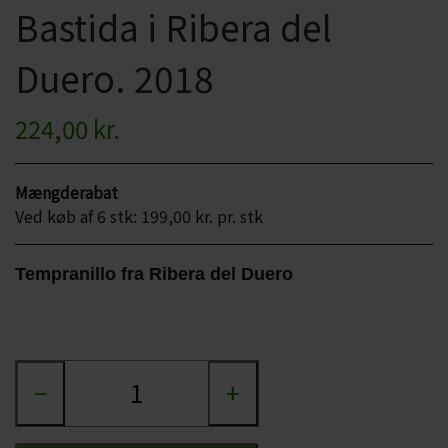
Bastida i Ribera del
CHARDONNAY
CHOKOLADE, LAKRIDS ETC
Duero. 2018
MERLOT
ØL
PINOT NOIR
224,00 kr.
CIDER
REFOSCO
TONICS OG VAND
Mængderabat
RIESLING
JUL OG GLØGG
Ved køb af 6 stk: 199,00 kr. pr. stk
SCHIOPPETINO
PÅSKE
Tempranillo fra Ribera del Duero
−
+