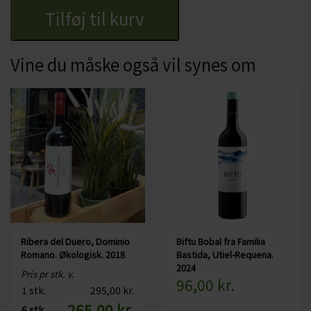
Tilføj til kurv
Vine du måske også vil synes om
Ribera del Duero, Dominio
Biftu Bobal fra Familia
Romano. Økologisk. 2018
Bastida, Utiel-Requena.
2024
Pris pr stk. v.
96,00 kr.
1 stk.
295,00 kr.
265,00 kr.
6 stk.