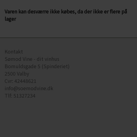
CHARDONNAY
CHOKOLADE, LAKRIDS ETC
Varen kan desværre ikke købes, da der ikke er flere på
lager
MERLOT
ØL
PINOT NOIR
CIDER
REFOSCO
TONICS OG VAND
Kontakt
Sømod Vine - dit vinhus
RIESLING
JUL OG GLØGG
Bomuldsgade 5 (Spinderiet)
2500 Valby
SCHIOPPETINO
PÅSKE
Cvr: 42448621
info@soemodvine.dk
Tlf: 51327234