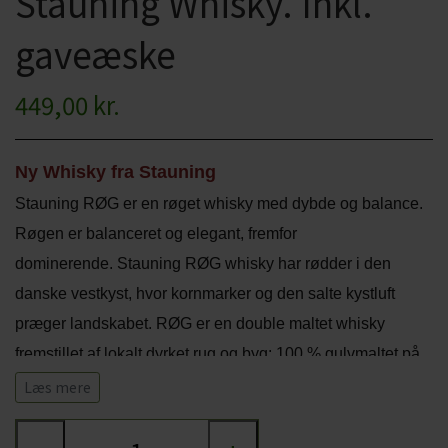
Stauning Whisky. Inkl.
CHARDONNAY
CHOKOLADE, LAKRIDS ETC
gaveæske
MERLOT
ØL
449,00 kr.
PINOT NOIR
CIDER
REFOSCO
TONICS OG VAND
Ny Whisky fra Stauning
RIESLING
Stauning RØG er en røget whisky med dybde og balance.
JUL OG GLØGG
Røgen er balanceret og elegant, fremfor
SCHIOPPETINO
PÅSKE
dominerende.
Stauning RØG whisky har rødder i den
danske vestkyst, hvor kornmarker og den salte kystluft
præger landskabet. RØG er en double maltet whisky
fremstillet af lokalt dyrket rug og byg: 100 % gulvmaltet på
Staunings destilleri, dobbeltdestilleret i deres små, direkte
Læs mere
opvarmede kobber pot stills og lagret på amerikanske
egetræsfade. Afslutningsvis har whiskyen lagret på