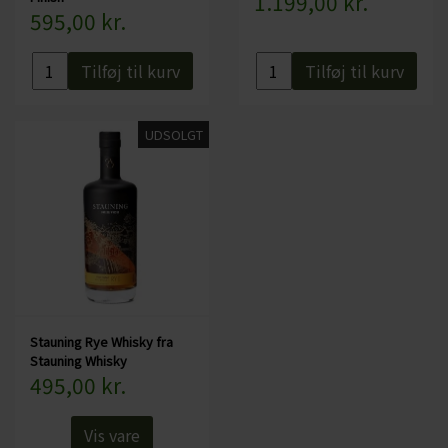
1.199,00 kr.
595,00 kr.
Specifikationer:
Land: Danmark
Område: Vestjylland
Tilføj til kurv
Tilføj til kurv
Alkohol: 43%
Flaskestørrelse: 70 cl
UDSOLGT
Serveringsforslag: Nydes rent eller i en lækker cocktail
Stauning Rye Whisky fra
Stauning Whisky
495,00 kr.
Vis vare