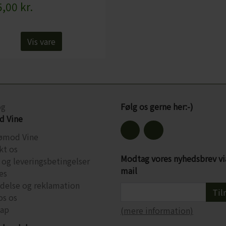
,00 kr.
Vis vare
og
Følg os gerne her:-)
 Vine
ømod Vine
kt os
Modtag vores nyhedsbrev vi
 og leveringsbetingelser
mail
es
ydelse og reklamation
Til
os os
ap
(mere information)