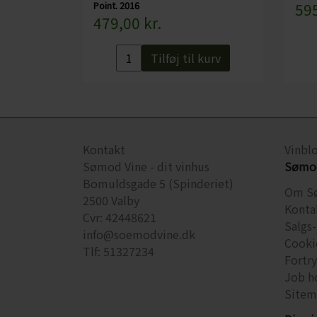
Point. 2016
595
479,00 kr.
Tilføj til kurv
Kontakt
Vinbl
Sømod Vine - dit vinhus
Sømod
Bomuldsgade 5 (Spinderiet)
Om S
2500 Valby
Konta
Cvr: 42448621
Salgs-
info@soemodvine.dk
Cooki
Tlf: 51327234
Fortr
Job h
Sitem