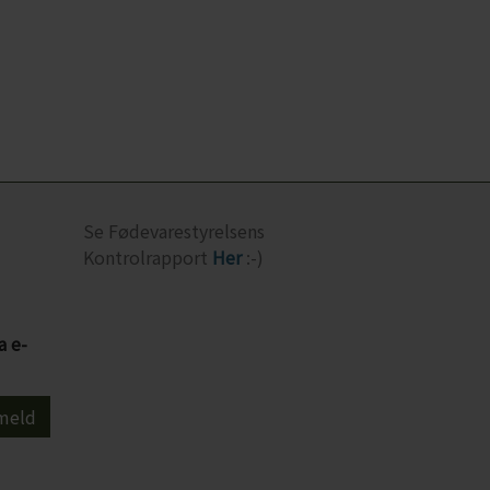
Se Fødevarestyrelsens
Kontrolrapport
Her
:-)
a e-
meld