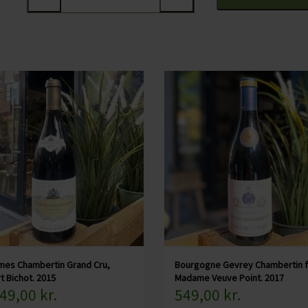
Lagringen af husets Vosne-Romanée "Aux Communes" fore
nye fade. I forlængelse af lagringen filtreres vinen let inden
Duft- og smagsnoter
Seguin-Manuels Vosne-Romanée byder på en dejlig intens
skovjordbær, mørke og røde kirsebær, skovbund og lidt b
noter går igen i smagen kombineret med en dejlig saftigh
eftersmag.
Serveringsforslag:
Du kan fx servere denne Bourgogne til vildt, svampebaserede
luft inden servering.
Specifikationer:
mes Chambertin Grand Cru,
Bourgogne Gevrey Chambertin f
Land: Frankrig
t Bichot. 2015
Madame Veuve Point. 2017
Område: Bourgogne, Côte de Nuits
49,00 kr.
549,00 kr.
Druer: Pinot Noir