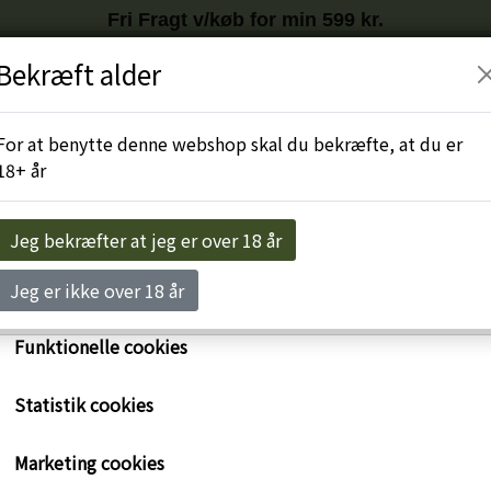
Fri Fragt v/køb for min 599 kr.
Tilmeld nyhedsbrev
HER
og få
10%
på første køb
Bekræft alder
r egne cookies og cookies fra tredjeparter til at personalise
levelse, til markedsføring og til at undersøge, hvordan vor
Engros-Login
For at benytte denne webshop skal du bekræfte, at du er
ide anvendes af besøgende. Du kan altid tilbagekalde dit 
18+ år
rykke på linket 'Cookies' nederst på siden.
e om cookies her
Jeg bekræfter at jeg er over 18 år
Nødvendige cookies
Jeg er ikke over 18 år
Funktionelle cookies
Statistik cookies
Bourgogne Vosne Roman
Marketing cookies