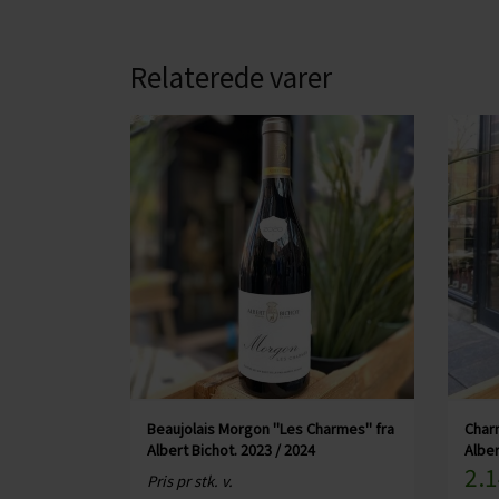
CHARDONNAY
CHOKOLADE, LAKRIDS ETC
MERLOT
ØL
Relaterede varer
PINOT NOIR
CIDER
REFOSCO
TONICS OG VAND
RIESLING
JUL OG GLØGG
SCHIOPPETINO
PÅSKE
Beaujolais Morgon "Les Charmes" fra
Char
Albert Bichot. 2023 / 2024
Alber
2.1
Pris pr stk. v.