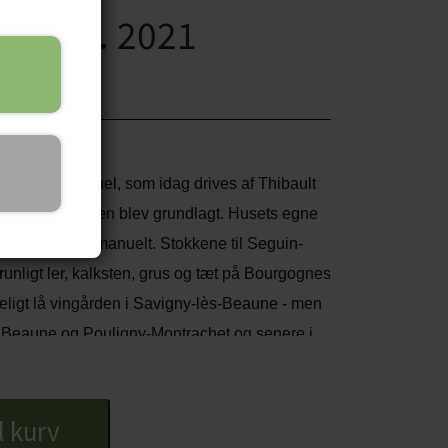
anuel. 2021
eguin-Manuel, som idag drives af Thibault
- 180 år efter den blev grundlagt. Husets egne
uerne høstes manuelt. Stokkene til Seguin-
unligt ler, kalksten, grus og tæt på Bourgognes
ligt lå vingården i
Savigny-lès-Beaune - men
e Beaune og Pouligny-Montrachet og senere i
eren arbejdes der generelt med tilgangen
rteres de nøje og der anvendes naturlig
il kurv