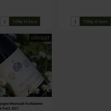
Alkohol: 13%
Serveres fx: til vildt, kraftige oste samt svampebaserede retter
Serveres ved: 15-18 grader
Tilføj til kurv
Tilføj til kurv
Økologisk: Nej
Indeholder sulfitter: Ja, alle vine indeholder sulfitter, da de ops
UDSOLGT
gogne Meursault fra Madame
 Point. 2017