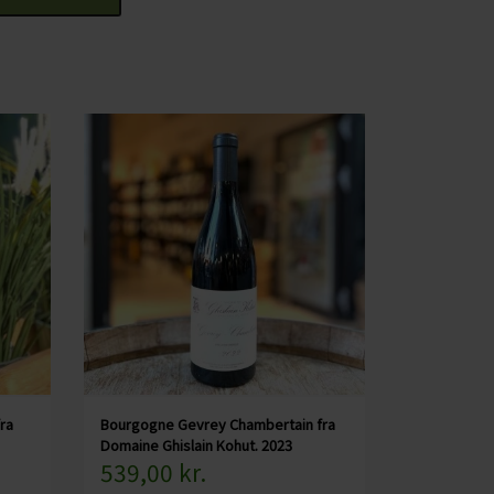
går på franske fade i 16 måneder - 30% er
 den til sidst flaskes.
, kompleks og elegant duft af både
lomstrede noter samt krydderier. De samme
ed, runde og bløde tanniner samt en lang
 retter samt til kraftige oste. Må gerne få lidt
ra
Bourgogne Gevrey Chambertain fra
Domaine Ghislain Kohut. 2023
539,00 kr.