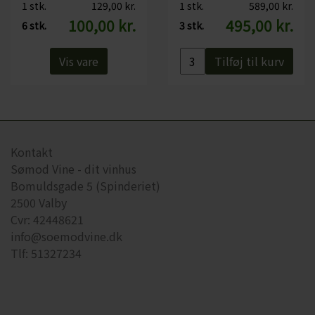
1 stk.
129,00 kr.
1 stk.
589,00 kr.
Flaskestørrelse: 75 cl
100,00 kr.
495,00 kr.
Økologisk certificeret: Nej
6 stk.
3 stk.
Indeholder sulfitter: Ja, alle vine indeholder sulfitter, da de opstår
Vis vare
Tilføj til kurv
under fermenteringen
Kontakt
Sømod Vine - dit vinhus
Bomuldsgade 5 (Spinderiet)
2500 Valby
Cvr: 42448621
info@soemodvine.dk
Tlf: 51327234