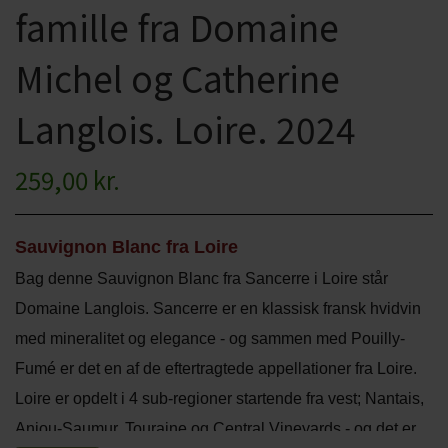
famille fra Domaine
CHARDONNAY
CHOKOLADE, LAKRIDS ETC
Michel og Catherine
MERLOT
ØL
PINOT NOIR
Langlois. Loire. 2024
CIDER
REFOSCO
TONICS OG VAND
259,00 kr.
RIESLING
JUL OG GLØGG
SCHIOPPETINO
Sauvignon Blanc fra Loire
PÅSKE
Bag denne Sauvignon Blanc fra Sancerre i Loire står
Domaine Langlois. Sancerre
er en klassisk fransk hvidvin
med mineralitet og elegance - og sammen med Pouilly-
Fumé er det en af de eftertragtede appellationer fra Loire.
Loire er opdelt i 4 sub-regioner startende fra vest; Nantais,
Anjou-Saumur, Touraine og Central Vineyards - og det er