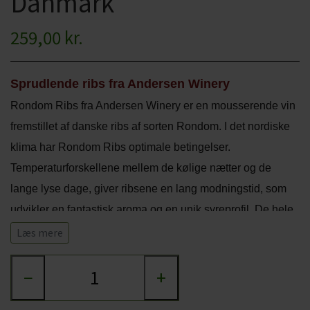
Danmark
CHARDONNAY
CHOKOLADE, LAKRIDS ETC
259,00 kr.
MERLOT
ØL
PINOT NOIR
Sprudlende ribs fra Andersen Winery
CIDER
Rondom Ribs fra Andersen Winery er en mousserende vin
REFOSCO
TONICS OG VAND
fremstillet af danske ribs af sorten Rondom. I det nordiske
RIESLING
JUL OG GLØGG
klima har Rondom Ribs optimale betingelser.
Temperaturforskellene mellem de kølige nætter og de
SCHIOPPETINO
PÅSKE
lange lyse dage, giver ribsene en lang modningstid, som
udvikler en fantastisk aroma og en unik syreprofil. De hele
ribs er spontangæret, presset og blended med æble. 2.
Læs mere
gæringen sker på flaske og derefter modnet i minimum 12
−
+
måneder.
Duft- og smagsnoter: