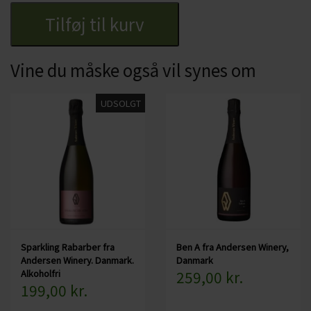
Resultat er en kompleks og sødmefuld vin der oser af
Tilføj til kurv
sommer. Den byder på noter af friske ribs, stikkelsbær og
lidt røg.
Vine du måske også vil synes om
Kort om Andersen Winery
UDSOLGT
Andersen Winery er et dansk vineri ved Mols Bjerge – et
vineri der laver fantastiske vine baseret på danske frugter,
druer og bær. Bag Andersen Winery står vinmager Mads
Groom Andersen, madspecialist Frantz Maurice Scott
Lundby og iværksætter Morten Rinder Stengaard – og med
deres vine ønsker de at vise, hvordan man kan
sammensætte mousserende vin med mad.
Sparkling Rabarber fra
Ben A fra Andersen Winery,
Andersen Winery. Danmark.
Danmark
Vineriet startede så småt i 2009, hvor Mads på hobbyplan
Alkoholfri
259,00 kr.
199,00 kr.
begyndte at fremstille vin af æbler fra egen have. Et par år
senere etablerede han en vinmark for at eksperimentere