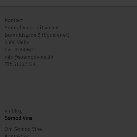
Kontakt
Sømod Vine - dit vinhus
Bomuldsgade 5 (Spinderiet)
2500 Valby
Cvr: 42448621
info@soemodvine.dk
Tlf: 51327234
Vinblog
Sømod Vine
Om Sømod Vine
Kontakt os