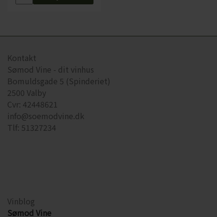
Kontakt
Sømod Vine - dit vinhus
Bomuldsgade 5 (Spinderiet)
2500 Valby
Cvr: 42448621
info@soemodvine.dk
Tlf: 51327234
Vinblog
Sømod Vine