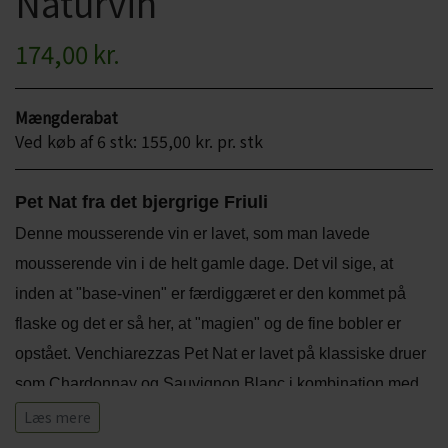
Naturvin
CHARDONNAY
CHOKOLADE, LAKRIDS ETC
174,00 kr.
MERLOT
ØL
PINOT NOIR
Mængderabat
CIDER
Ved køb af 6 stk: 155,00 kr. pr. stk
REFOSCO
TONICS OG VAND
RIESLING
Pet Nat fra det bjergrige Friuli
JUL OG GLØGG
Denne mousserende vin er lavet, som man lavede
SCHIOPPETINO
PÅSKE
mousserende vin i de helt gamle dage. Det vil sige, at
inden at "base-vinen" er færdiggæret er den kommet på
flaske og det er så her, at "magien" og de fine bobler er
opstået. Venchiarezzas Pet Nat er lavet på klassiske druer
som Chardonnay og Sauvignon Blanc i kombination med
den lokale drue Ribolla Gialla, som er en drue der primært
Læs mere
dyrkes i Friuli-regionen.