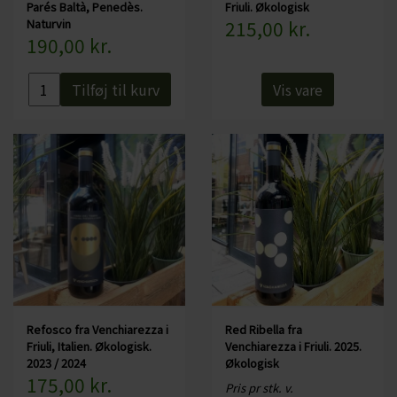
Parés Baltà, Penedès.
Friuli. Økologisk
Specifikationer:
Naturvin
215,00 kr.
190,00 kr.
Land: Italien
Område: Friuli
Druer: Chardonnay, Sauvignon Blanc, Ribolla Gialla
Tilføj til kurv
Vis vare
Alkohol: x%
Serveres fx: Til aperitif, fisk, salat og lette forretter
Serveres ved: 6-8 grader
Flaskestørrelse: 75 cl
Økologisk: Ja
Naturvin: Ja
Indeholder sulfitter: Ja, alle vine indeholder sulfitter, da de opstår
under fermenteringen
Refosco fra Venchiarezza i
Red Ribella fra
Friuli, Italien. Økologisk.
Venchiarezza i Friuli. 2025.
2023 / 2024
Økologisk
175,00 kr.
Pris pr stk. v.