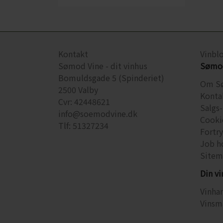
Kontakt
Vinbl
Sømod Vine - dit vinhus
Sømod
Bomuldsgade 5 (Spinderiet)
Om S
2500 Valby
Konta
Cvr: 42448621
Salgs-
info@soemodvine.dk
Cooki
Tlf: 51327234
Fortr
Job h
Sitem
Din v
Vinhan
Vinsm