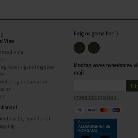
og
Følg os gerne her:-)
 Vine
ømod Vine
kt os
Modtag vores nyhedsbrev vi
 og leveringsbetingelser
mail
es
ydelse og reklamation
Til
os os
ap
(mere information)
inhandel
del i Valby Spinderiet
agning