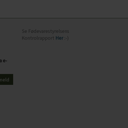
Se Fødevarestyrelsens
Kontrolrapport
Her
:-)
a e-
meld