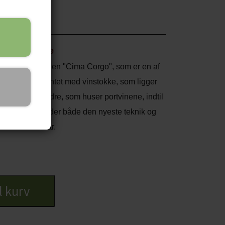
 - halvflaske
hjertet af regionen "Cima Corgo", som er en af
af 145 er beplantet med vinstokke, som ligger
enorme vinkældre, som huser portvinene, indtil
ta do Noval anvender både den nyeste teknik og
raft i store kar.
 klar ruby farve, duften er intens og frugtig -
g.
il kurv