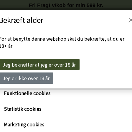
Fri Fragt v/køb for min 599 kr.
Tilmeld nyhedsbrev
HER
og få
10%
på første køb
Bekræft alder
r egne cookies og cookies fra tredjeparter til at personalise
levelse, til markedsføring og til at undersøge, hvordan vor
Engros-Login
For at benytte denne webshop skal du bekræfte, at du er
ide anvendes af besøgende. Du kan altid tilbagekalde dit 
18+ år
rykke på linket 'Cookies' nederst på siden.
e om cookies her
Jeg bekræfter at jeg er over 18 år
Nødvendige cookies
Jeg er ikke over 18 år
Funktionelle cookies
Statistik cookies
Noval Fine Ruby port, 37
Marketing cookies