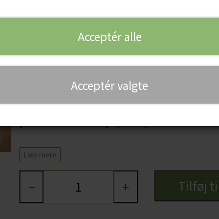
83,00 kr.
Acceptér alle
Ruby Portvin fra et af de historiske huse i Douro
Quinta do Noval stammer helt tilbage fra 1715 og ligger i 
Douro-dalens 3 regioner. Huset ejer 210 hektar jord, hvor
Acceptér valgte
som et helt amfiteater. Under vinmarkerne ligger også de 
de er klar til at blive frigivet og sendt ud i verden. Quin
gamle traditioner - fx foregår presningen af druerne ved fodk
Novals Ruby Portvin har ligget på fad / kar i 3 år Den har en
Læs mere
og så har den en god balance samt en god lang eftersma
Tilføj t
−
+
Specifikationer:
Land: Portugal
Område: Douro