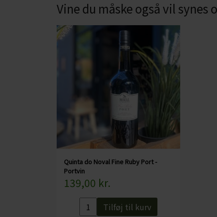
CHARDONNAY
Vine du måske også vil synes
CHOKOLADE, LAKRIDS ETC
MERLOT
ØL
PINOT NOIR
CIDER
REFOSCO
TONICS OG VAND
RIESLING
JUL OG GLØGG
SCHIOPPETINO
PÅSKE
Quinta do Noval Fine Ruby Port -
Portvin
139,00 kr.
Tilføj til kurv