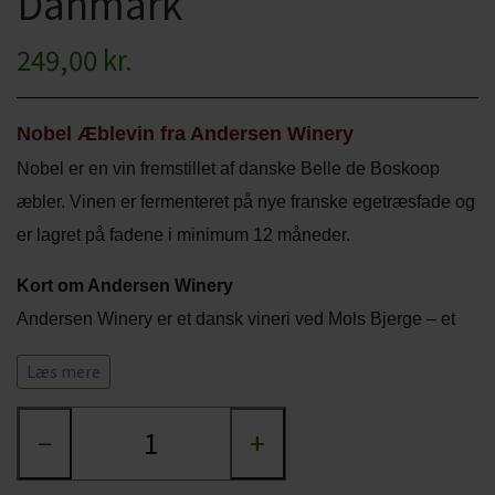
Danmark
CHARDONNAY
CHOKOLADE, LAKRIDS ETC
249,00 kr.
MERLOT
ØL
PINOT NOIR
Nobel Æblevin fra Andersen Winery
CIDER
Nobel er en vin fremstillet af danske Belle de Boskoop
REFOSCO
TONICS OG VAND
æbler.
Vinen er fermenteret på nye franske egetræsfade og
RIESLING
JUL OG GLØGG
er lagret på fadene i minimum 12 måneder.
SCHIOPPETINO
PÅSKE
Kort om Andersen Winery
Andersen Winery er et dansk vineri ved Mols Bjerge – et
vineri der laver fantastiske vine baseret på danske frugter,
Læs mere
druer og bær. Bag Andersen Winery står vinmager Mads
Groom Andersen, madspecialist Frantz Maurice Scott
−
+
Lundby og iværksætter Morten Rinder Stengaard – og med
deres vine ønsker de at vise, hvordan man kan