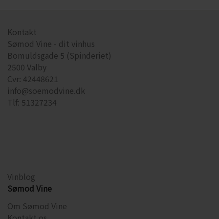
Kontakt
Sømod Vine - dit vinhus
Bomuldsgade 5 (Spinderiet)
2500 Valby
Cvr: 42448621
info@soemodvine.dk
Tlf: 51327234
Vinblog
Sømod Vine
Om Sømod Vine
Kontakt os