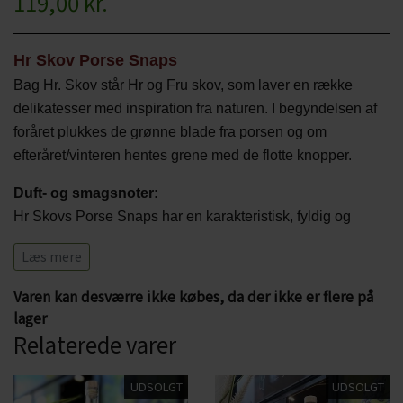
119,00 kr.
CHARDONNAY
CHOKOLADE, LAKRIDS ETC
MERLOT
Hr Skov Porse Snaps
ØL
Bag Hr. Skov står Hr og Fru skov, som laver en række
PINOT NOIR
CIDER
delikatesser med inspiration fra naturen.
I begyndelsen af
foråret plukkes de grønne blade fra porsen og om
REFOSCO
TONICS OG VAND
efteråret/vinteren hentes grene med de flotte knopper.
RIESLING
JUL OG GLØGG
Duft- og smagsnoter:
Hr Skovs Porse Snaps har en karakteristisk, fyldig og
SCHIOPPETINO
PÅSKE
kraftig smag af frisk porse og samtidig blødt afrundet med
Læs mere
den naturlige smag af lakridsrod.
Snapsen kommer i en flot
og elegant flaske, der pryder et veldækket bord - og i selve
Varen kan desværre ikke købes, da der ikke er flere på
flasken, er der også en lille fin porsegren.
lager
Relaterede varer
Serveringsforslag:
Hr. Skov's snaps skal ikke serveres iskold, men ved
UDSOLGT
UDSOLGT
stuetemperatur så alle smagsnuancerne kommer frem.