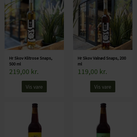
Specifikationer:
Land: Danmark
Område: Jylland
Alkohol: 38%
Serveringsforslag: Fx til frokostbordet
Serveres ved: Stuetemperatur for at få alle smagsnuancer med
Størrelse: 200 ml
Hr Skov Klitrose Snaps,
Hr Skov Valnød Snaps, 200
500 ml
ml
219,00 kr.
119,00 kr.
Vis vare
Vis vare