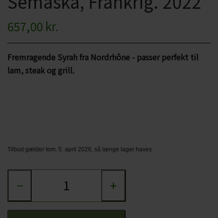
Semaska, Frankrig. 2022
CHARDONNAY
CHOKOLADE, LAKRIDS ETC
657,00 kr.
MERLOT
ØL
PINOT NOIR
Fremragende Syrah fra Nordrhône - passer perfekt til
CIDER
lam, steak og grill.
REFOSCO
TONICS OG VAND
RIESLING
JUL OG GLØGG
SCHIOPPETINO
PÅSKE
Tilbud gælder tom. 5. april 2026, så længe lager haves
−
+