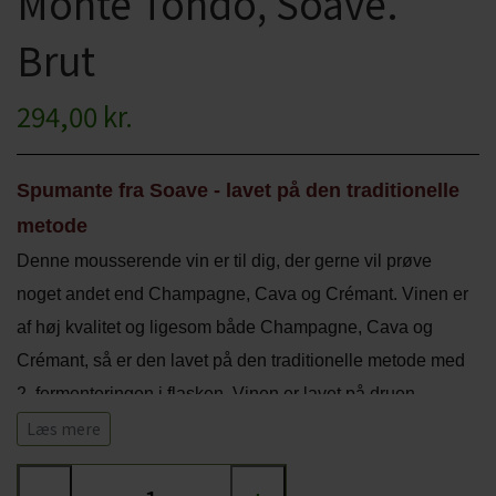
Monte Tondo, Soave.
CHARDONNAY
CHOKOLADE, LAKRIDS ETC
Brut
MERLOT
ØL
294,00 kr.
PINOT NOIR
CIDER
REFOSCO
TONICS OG VAND
Spumante fra Soave - lavet på den traditionelle
RIESLING
metode
JUL OG GLØGG
Denne mousserende vin er til dig, der gerne vil prøve
SCHIOPPETINO
PÅSKE
noget andet end Champagne, Cava og Crémant. Vinen er
af høj kvalitet og ligesom både Champagne, Cava og
Crémant, så er den lavet på den traditionelle metode med
2. fermenteringen i flasken. Vinen er lavet på druen
Garganega, som er en udbredt hvidvinsdrue i vinregionen
Læs mere
Soave. Druerne er håndhøstede for at sikre den bedst
mulige kvalitet i druerne. Efter fermenteringen lagrer vinen