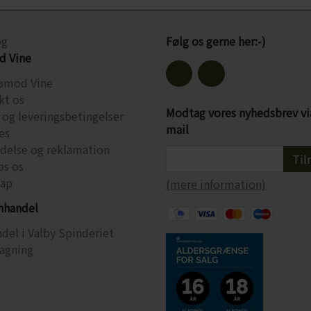
og
Følg os gerne her:-)
 Vine
ømod Vine
kt os
Modtag vores nyhedsbrev vi
 og leveringsbetingelser
mail
es
ydelse og reklamation
Til
os os
ap
(mere information)
inhandel
del i Valby Spinderiet
agning