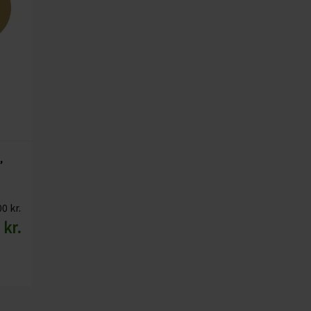
,
0 kr.
 kr.