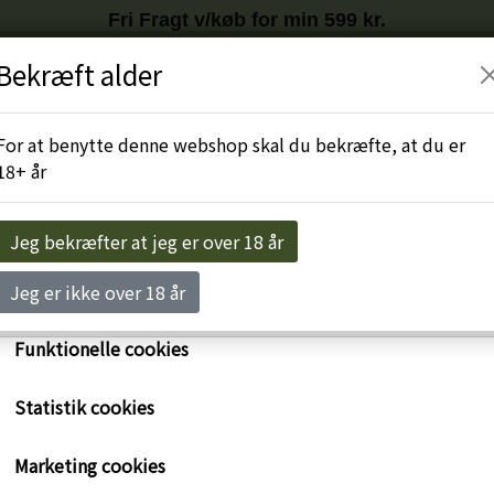
Fri Fragt v/køb for min 599 kr.
Tilmeld nyhedsbrev
HER
og få
10%
på første køb
Bekræft alder
r egne cookies og cookies fra tredjeparter til at personalise
levelse, til markedsføring og til at undersøge, hvordan vor
Engros-Login
For at benytte denne webshop skal du bekræfte, at du er
ide anvendes af besøgende. Du kan altid tilbagekalde dit 
18+ år
rykke på linket 'Cookies' nederst på siden.
e om cookies her
Jeg bekræfter at jeg er over 18 år
Nødvendige cookies
Jeg er ikke over 18 år
Funktionelle cookies
Statistik cookies
Tokara Elgin Sauvignon 
Marketing cookies