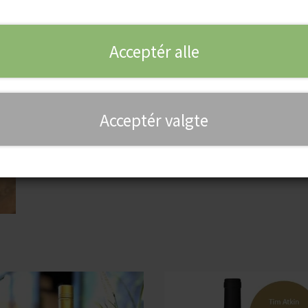
Collection. 2022
Acceptér alle
155,00 kr.
Varen kan desværre ikke købes, da der ikke er flere på 
Acceptér valgte