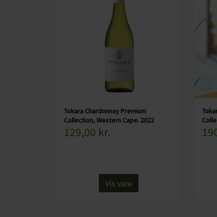
CHARDONNAY
CHOKOLADE, LAKRIDS ETC
MERLOT
ØL
PINOT NOIR
CIDER
REFOSCO
TONICS OG VAND
RIESLING
JUL OG GLØGG
SCHIOPPETINO
PÅSKE
Tokara Chardonnay Premium
Toka
Collection, Western Cape. 2022
Colle
129,00 kr.
190
Vis vare