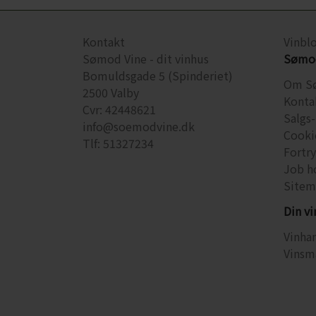
Kontakt
Vinbl
Sømod Vine - dit vinhus
Sømod
Bomuldsgade 5 (Spinderiet)
Om S
2500 Valby
Konta
Cvr: 42448621
Salgs-
info@soemodvine.dk
Cooki
Tlf: 51327234
Fortr
Job h
Sitem
Din v
Vinhan
Vinsm