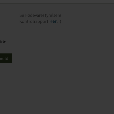
Se Fødevarestyrelsens
Kontrolrapport
Her
:-)
a e-
meld