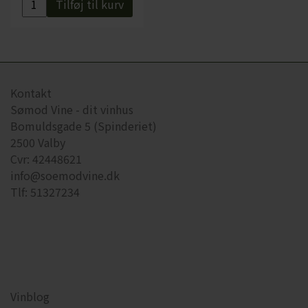
Tilføj til kurv
Kontakt
Sømod Vine - dit vinhus
Bomuldsgade 5 (Spinderiet)
2500 Valby
Cvr: 42448621
info@soemodvine.dk
Tlf: 51327234
Vinblog