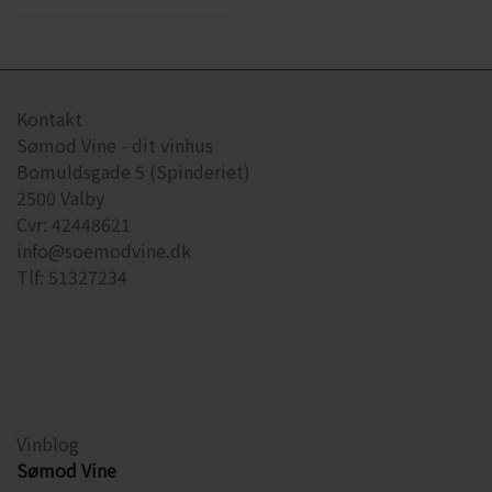
Kontakt
Sømod Vine - dit vinhus
Bomuldsgade 5 (Spinderiet)
2500 Valby
Cvr: 42448621
info@soemodvine.dk
Tlf: 51327234
Vinblog
Sømod Vine