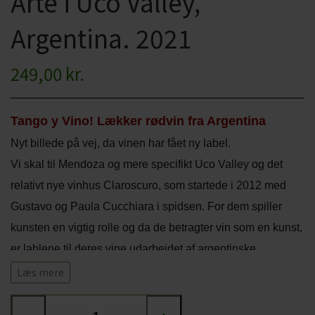
Arte i Uco Valley,
CHARDONNAY
CHOKOLADE, LAKRIDS ETC
Argentina. 2021
MERLOT
ØL
249,00 kr.
PINOT NOIR
CIDER
REFOSCO
TONICS OG VAND
Tango y Vino! Lækker rødvin fra Argentina
RIESLING
Nyt billede på vej, da vinen har fået ny label.
JUL OG GLØGG
Vi skal til Mendoza og mere specifikt Uco Valley og det
SCHIOPPETINO
PÅSKE
relativt nye vinhus Claroscuro, som startede i 2012 med
Gustavo og Paula Cucchiara i spidsen. For dem spiller
kunsten en vigtig rolle og da de betragter vin som en kunst,
er lablene til deres vine udarbejdet af argentinske
kunstnere. Lablen til denne vin er lavet af kunstneren
Læs mere
Mariela Gonzalez, som blev født i 1975 i Mendoza.
Druerne til Claroscuros Gran Malbec kommer fra en Single