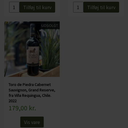
at skabe balance mellem syre og sukker i vinen. Vintrene
Tilføj til kurv
Tilføj til kurv
er milde og eftersom området ligger i læ af Andesbjergene,
så er der sjældent nattefrost.
UDSOLGT
Toro de Piedra Cabernet
Sauvignon, Grand Reserve,
fra Viña Requingua, Chile.
2022
179,00 kr.
Vis vare