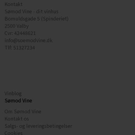
Kontakt
Sømod Vine - dit vinhus
Bomuldsgade 5 (Spinderiet)
2500 Valby
Cvr: 42448621
info@soemodvine.dk
Tlf: 51327234
Vinblog
Sømod Vine
Om Sømod Vine
Kontakt os
Salgs- og leveringsbetingelser
Cookies