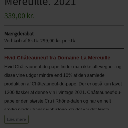
Mereuille. 2021
CHARDONNAY
CHOKOLADE, LAKRIDS ETC
339,00 kr.
MERLOT
ØL
PINOT NOIR
Mængderabat
CIDER
Ved køb af 6 stk: 299,00 kr. pr. stk
REFOSCO
TONICS OG VAND
RIESLING
Hvid Châteauneuf fra Domaine La Mereuille
JUL OG GLØGG
Hvid Châteauneuf-du-pape finder man ikke allevegne - og
SCHIOPPETINO
PÅSKE
disse vine udgør mindre end 10% af den samlede
produktion af Châteauneuf-du-pape. Der er også kun lavet
1200 flasker af denne vin i vintage 2021. Châteauneuf-du-
pape er den største Cru i Rhône-dalen og har en helt
særlig plads i fransk vinhistorie, da det var det første
franske område, der fik en Appellation Controlée status.
Læs mere
Druerne der anvendes i hvid Châteauneuf er Vigonier,