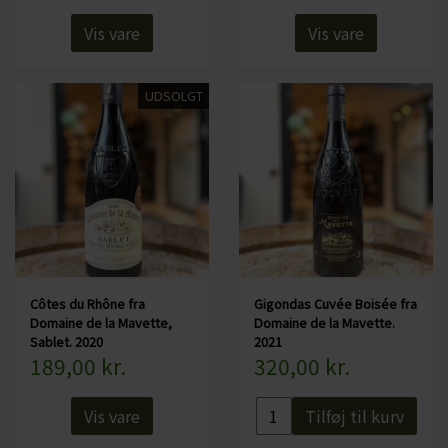
Alkohol: 14%
Vis vare
Vis vare
Serveres fx: Til fisk inkl. laks, skaldyr, lyst kød, grøntsagstærter,
ost
UDSOLGT
Serveres ved: 10-13 grader
Flaskestørrelse: 75 cl
Økologisk: Nej
Indeholder sulfitter: Ja, alle vine indeholder sulfitter, da de opstår
under fermenteringen
Côtes du Rhône fra
Gigondas Cuvée Boisée fra
Pris ved mængderabat er fast pris
Domaine de la Mavette,
Domaine de la Mavette.
Sablet. 2020
2021
189,00 kr.
320,00 kr.
Vis vare
Tilføj til kurv