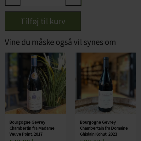
NB: Kan kun afhentes i vores butik
Tilføj til kurv
Specifikationer:
Land: Frankrig
Område: Bourgogne, Côte de Nuits
Vine du måske også vil synes om
Druer: Pinot Noir
Alkohol: 13,5%
Serveres fx: Kylling, kalv, svampebaserede retter
Serveres ved: 15-18 grader
Økologisk: Nej
Indeholder sulfitter: Ja, alle vine indeholder sulfitter, da de opstår
under fermenteringen
Bourgogne Gevrey
Bourgogne Gevrey
Chambertin fra Madame
Chambertain fra Domaine
Veuve Point. 2017
Ghislain Kohut. 2023