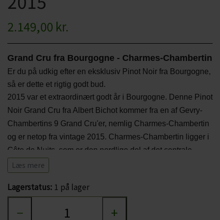
2015
CHARDONNAY
CHOKOLADE, LAKRIDS ETC
2.149,00 kr.
MERLOT
ØL
PINOT NOIR
Grand Cru fra Bourgogne - Charmes-Chambertin
CIDER
Er du på udkig efter en eksklusiv Pinot Noir fra Bourgogne,
REFOSCO
TONICS OG VAND
så er dette et rigtig godt bud.
2015 var et extraordinært godt år i Bourgogne. Denne Pinot
RIESLING
JUL OG GLØGG
Noir Grand Cru fra Albert Bichot kommer fra en af Gevry-
SCHIOPPETINO
Chambertins 9 Grand Cru'er, nemlig Charmes-Chambertin
PÅSKE
og er netop fra vintage 2015. Charmes-Chambertin ligger i
Côte de Nuits, som er den nordlige del af det centrale
Bourgogne.
Læs mere
Lagerstatus:
1 på lager
Druerne til vinen håndhøstes og i vinkælderen ligger ca
40-50% af druerne på nye fade i ca 16-18 måneder.
−
+