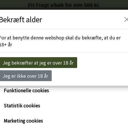
Fri Fragt v/køb for min 599 kr.
Tilmeld nyhedsbrev
HER
og få
10%
på første køb
Bekræft alder
r egne cookies og cookies fra tredjeparter til at personalise
levelse, til markedsføring og til at undersøge, hvordan vor
Engros-Login
For at benytte denne webshop skal du bekræfte, at du er
ide anvendes af besøgende. Du kan altid tilbagekalde dit 
18+ år
rykke på linket 'Cookies' nederst på siden.
e om cookies her
Jeg bekræfter at jeg er over 18 år
Nødvendige cookies
Jeg er ikke over 18 år
Funktionelle cookies
Statistik cookies
Taittinger Champagne Les
Marketing cookies