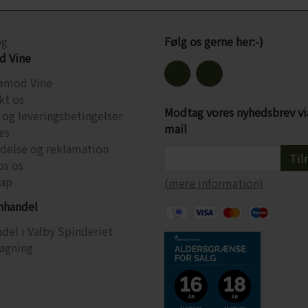
og
Følg os gerne her:-)
 Vine
ømod Vine
kt os
Modtag vores nyhedsbrev vi
 og leveringsbetingelser
mail
es
ydelse og reklamation
Til
os os
ap
(mere information)
inhandel
del i Valby Spinderiet
agning