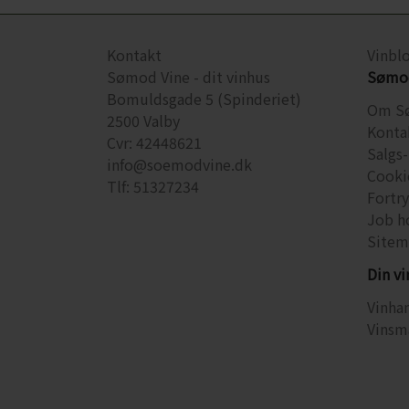
Kontakt
Vinbl
Sømod Vine - dit vinhus
Sømod
Bomuldsgade 5 (Spinderiet)
Om S
2500 Valby
Konta
Cvr: 42448621
Salgs-
info@soemodvine.dk
Cooki
Tlf: 51327234
Fortr
Job h
Sitem
Din v
Vinhan
Vinsm