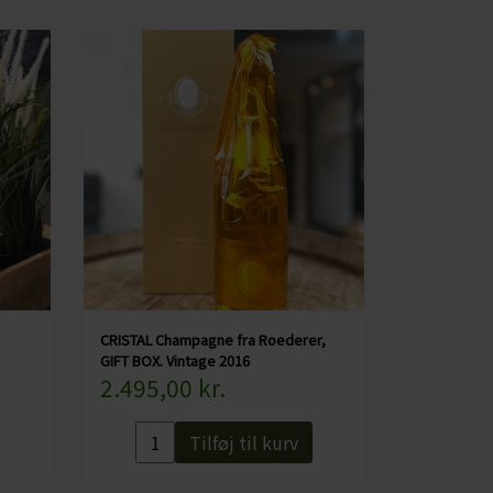
n blev ødelagt under den franske revolution. Nu
r.
struktur mens Chardonnay'en giver vinen
ioche samt vanilje. Det er en "fyldig"
CRISTAL Champagne fra Roederer,
GIFT BOX. Vintage 2016
2.495,00 kr.
Tilføj til kurv