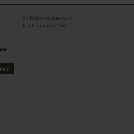
Se Fødevarestyrelsens
Kontrolrapport
Her
:-)
a e-
meld