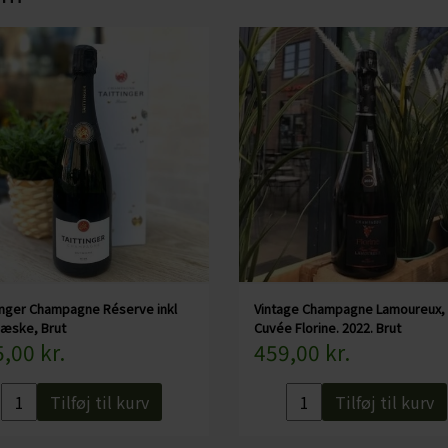
kældre er det eneste, der er tilbage af klosteret, da reste
bruger Taittinger kældrene til lagring af deres Champagne
Duft- og smagsnoter:
Champagnen er domineret at Pinot Noir, som giver vinen 
lethed. Den byder på noter som fersken, abrikos, toastet br
champagne, smooth og frugtig.
Specifikationer:
Land: Frankrig
Område: Champagne
tinger Champagne Réserve inkl
Vintage Champagne Lamoureux,
æske, Brut
Cuvée Florine. 2022. Brut
Druer: 45% Chardonnay, 55% Pinot Noir
,00 kr.
459,00 kr.
Alkohol: %
Serveres fx: Aperitif, canapéer, fisk i sauce, kylling
Tilføj til kurv
Tilføj til kurv
Serveres ved: 6-10 grader