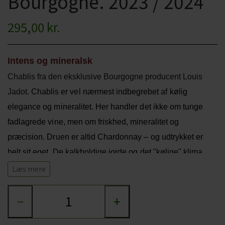
Bourgogne. 2023 / 2024
CHARDONNAY
CHOKOLADE, LAKRIDS ETC
295,00 kr.
MERLOT
ØL
PINOT NOIR
Intens og mineralsk
CIDER
Chablis fra den eksklusive Bourgogne producent Louis
REFOSCO
TONICS OG VAND
Jadot.
Chablis er vel nærmest indbegrebet af kølig
RIESLING
JUL OG GLØGG
elegance og mineralitet. Her handler det ikke om tunge
fadlagrede vine, men om friskhed, mineralitet og
SCHIOPPETINO
PÅSKE
præcision. Druen er altid Chardonnay – og udtrykket er
helt sit eget. De kalkholdige jorde og det "kølige" klima
giver vine med sprød syre, fine citrusnoter og en karakter,
Læs mere
der gør Chablis så populær. Denne Chablis fra Louis
−
+
Jadot er ingen undtagelse - en smuk, delikat og meget
elegant hvidvin - et perfekt valg til fx fisk og østers.