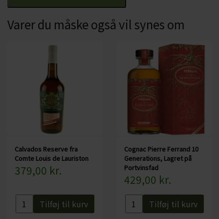
Varer du måske også vil synes om
Serveringsforslag:
Fx ovenpå et godt måltid. Bør nydes rent.
Specifikationer:
Land: Frankrig
Område: Normandiet
Lavet på æbler
Alkohol: 41%
Serveres : Rent - fx i forlængelse af et godt måltid
Flaskestørrelse: 70 cl
Økologisk: Nej
Calvados Reserve fra
Cognac Pierre Ferrand 10
Comte Louis de Lauriston
Generations, Lagret på
379,00 kr.
Portvinsfad
429,00 kr.
Tilføj til kurv
Tilføj til kurv