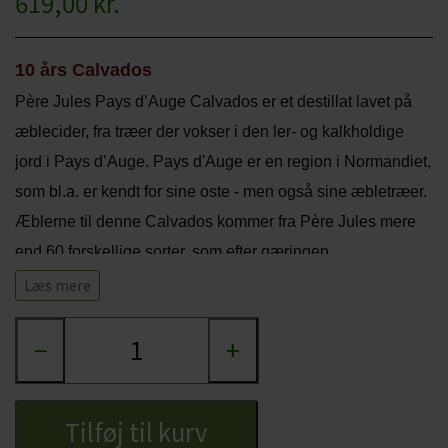
619,00 kr.
CHARDONNAY
CHOKOLADE, LAKRIDS ETC
MERLOT
10 års Calvados
ØL
Père Jules Pays d’Auge Calvados er et destillat lavet på
PINOT NOIR
CIDER
æblecider, fra træer der vokser i den ler- og kalkholdige
REFOSCO
jord i Pays d’Auge. Pays d'Auge er en region i Normandiet,
TONICS OG VAND
som bl.a. er kendt for sine oste - men også sine æbletræer.
RIESLING
JUL OG GLØGG
Æblerne til denne Calvados kommer fra Père Jules mere
SCHIOPPETINO
end 60 forskellige sorter, som efter gæringen,
PÅSKE
dobbeltdestilleres og herefter ligges Calvados'en på
Læs mere
egetræsfade for at lagre. Denne Calvados har lagret i min.
−
+
10 år.
Duft- og smagsnoter:
Har noter af æble, vanilje, karamel og fad samt en lang
Tilføj til kurv
eftersmag.