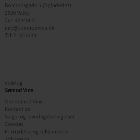
Bomuldsgade 5 (Spinderiet)
2500 Valby
Cvr: 42448621
info@soemodvine.dk
Tlf: 51327234
Vinblog
Sømod Vine
Om Sømod Vine
Kontakt os
Salgs- og leveringsbetingelser
Cookies
Fortrydelse og reklamation
Job hos os