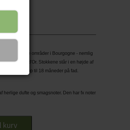
t af de helt store områder i Bourgogne - nemlig
e del af Côte d'Or. Stokkene står i en højde af
n har lagret i op til 18 måneder på fad.
 herlige dufte og smagsnoter. Den har fx noter
 jordbund, læder, eucalyptus samt lidt krydrede
 godt kan fornemme dem
il kurv