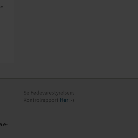
me
Se Fødevarestyrelsens
Kontrolrapport
Her
:-)
a e-