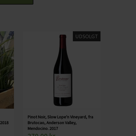
l gryderetter, langtidsstegt kød, lam eller ost
ig godt glas uden mad.
UDSOLGT
 uden mad
tår under fermenteringen
Pinot Noir, Slow Lope'n Vineyard, fra
 2018
Brutocao, Anderson Valley,
Mendocino. 2017
270,00 kr.