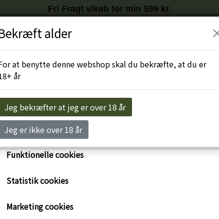
Fri Fragt v/køb for min 599 kr.
Tilmeld nyhedsbrev
HER
og få
10%
på første køb
Bekræft alder
r egne cookies og cookies fra tredjeparter til at personalise
levelse, til markedsføring og til at undersøge, hvordan vor
Engros-Login
For at benytte denne webshop skal du bekræfte, at du er
ide anvendes af besøgende. Du kan altid tilbagekalde dit 
18+ år
rykke på linket 'Cookies' nederst på siden.
e om cookies her
Jeg bekræfter at jeg er over 18 år
Nødvendige cookies
Jeg er ikke over 18 år
Funktionelle cookies
Statistik cookies
Bourgogne Gevrey Cham
Marketing cookies