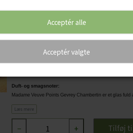
Veuve Point. 2017
Acceptér alle
549,00 kr.
Elegant og kompleks Gevrey Chambertin:
Acceptér valgte
Et virkelig godt glas fra Madame Veuve Point. Vi skal til e
Gevry Chambertin, som ligger i Côte de Nuits i den nordlig
280-380 m og med en sydøst / østvendt eksponering.
Vine
Duft- og smagsnoter:
Madame Veuve Points Gevrey Chambertin er et glas fuld af
af kirsebær, jordbær, brombær og viol kombineret med lidt
Læs mere
noter - og så har den fløjlsbløde tanniner, selv om man
Tilføj t
−
+
Serveringsforslag: