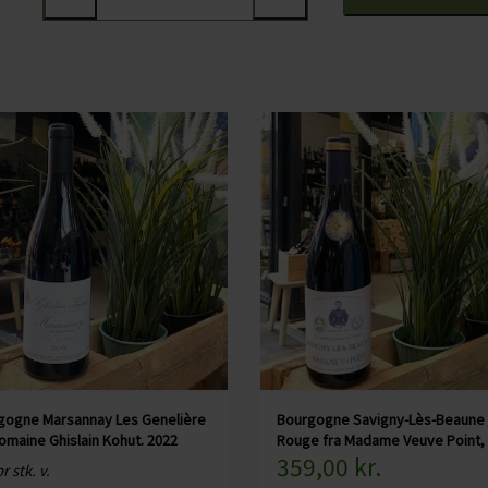
Du kan fx servere Madame Veuve Points Gevry Chambertin ti
- fx komælksbaserede oste. Kan også serveres som et rigt
Specifikationer:
Land: Frankrig
Område: Bourgogne, Côte de Nuits
Druer: Pinot Noir
Serveres fx til: gryderet, lam, langtidskogt kød, ost - eller
Serveres ved: 15-16 grader
Flaskestørrelse: 75 cl
Økologisk: Nej
Indeholder sulfitter: Ja, alle vine indeholder sulfitter, da de ops
gogne Marsannay Les Genelière
Bourgogne Savigny-Lès-Beaune
omaine Ghislain Kohut. 2022
Rouge fra Madame Veuve Point,
359,00 kr.
r stk. v.