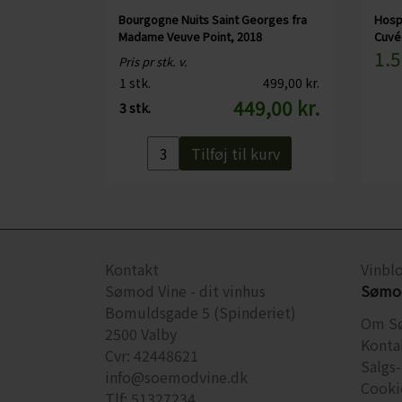
Bourgogne Nuits Saint Georges fra
Hosp
Madame Veuve Point, 2018
Cuvé
1.5
Pris pr stk. v.
1 stk.
499,00 kr.
449,00 kr.
3 stk.
Tilføj til kurv
Kontakt
Vinbl
Sømod Vine - dit vinhus
Sømod
Bomuldsgade 5 (Spinderiet)
Om S
2500 Valby
Konta
Cvr: 42448621
Salgs-
info@soemodvine.dk
Cooki
Tlf: 51327234