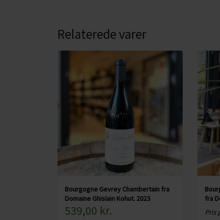
CHARDONNAY
CHOKOLADE, LAKRIDS ETC
MERLOT
ØL
Relaterede varer
PINOT NOIR
CIDER
REFOSCO
TONICS OG VAND
RIESLING
JUL OG GLØGG
SCHIOPPETINO
PÅSKE
Bourgogne Gevrey Chambertain fra
Bour
Domaine Ghislain Kohut. 2023
fra D
539,00 kr.
Pris p