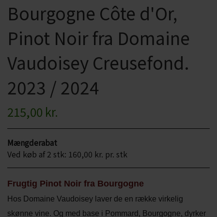
Bourgogne Côte d'Or,
CHARDONNAY
CHOKOLADE, LAKRIDS ETC
Pinot Noir fra Domaine
MERLOT
ØL
PINOT NOIR
Vaudoisey Creusefond.
CIDER
REFOSCO
2023 / 2024
TONICS OG VAND
RIESLING
JUL OG GLØGG
215,00 kr.
SCHIOPPETINO
PÅSKE
Mængderabat
Ved køb af 2 stk: 160,00 kr. pr. stk
Frugtig Pinot Noir fra Bourgogne
Hos Domaine Vaudoisey laver de en række virkelig
skønne vine. Og med
base i Pommard, Bourgogne, dyrker