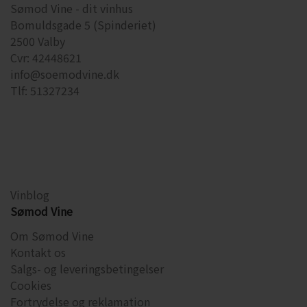
Sømod Vine - dit vinhus
Område: Bourgogne
Bomuldsgade 5 (Spinderiet)
Druer: Pinot Noir
2500 Valby
Cvr: 42448621
Alkohol: 13%
info@soemodvine.dk
Serveres fx: pasta, laks, svampebaserede retter, risotto, ost
Tlf: 51327234
Serveres ved: 15-18 grader
Flaskestørrelse: 75 cl
Økologisk: nej
Indeholder sulfitter: Ja, alle vine indeholder sulfitter, da de opstår
under fermenteringen
Vinblog
Sømod Vine
Tilbud gælder tom. d. 31. august 2026 - så længe lager haves
Om Sømod Vine
Kontakt os
Salgs- og leveringsbetingelser
Cookies
Fortrydelse og reklamation