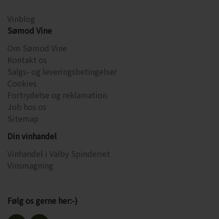
CHARDONNAY
CHOKOLADE, LAKRIDS ETC
Vinblog
Sømod Vine
MERLOT
ØL
Om Sømod Vine
PINOT NOIR
Kontakt os
CIDER
Salgs- og leveringsbetingelser
REFOSCO
TONICS OG VAND
Cookies
Fortrydelse og reklamation
RIESLING
JUL OG GLØGG
Job hos os
Sitemap
SCHIOPPETINO
PÅSKE
Din vinhandel
Vinhandel i Valby Spinderiet
Vinsmagning
Følg os gerne her:-)