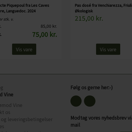
cte Piquepoul fra Les Caves
Pas dosé fra Venchiarezza, Friuli
ère, Languedoc. 2024
Økologisk
215,00 kr.
r stk. v.
.
85,00 kr.
75,00 kr.
.
Vis vare
Vis vare
og
Følg os gerne her:-)
 Vine
ømod Vine
kt os
Modtag vores nyhedsbrev vi
 og leveringsbetingelser
mail
es