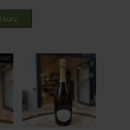
dte den tilbage til Pézenas.
il kurv
OLGT
tår under fermenteringen.