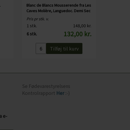
.
Blanc de Blancs Mousserende fra Les
Caves Molière, Languedoc. Demi Sec
Pris pr stk. v.
1 stk.
148,00 kr.
132,00 kr.
6 stk.
Tilføj til kurv
Se Fødevarestyrelsens
Kontrolrapport
Her
:-)
a e-