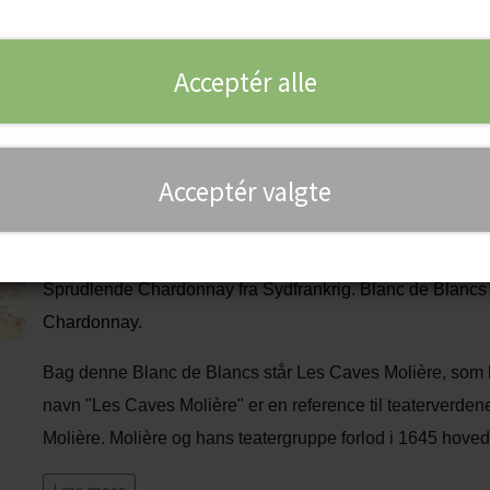
Molière, Languedoc. Bru
Acceptér alle
148,00 kr.
Mængderabat
Acceptér valgte
Ved køb af 6 stk: 132,00 kr. pr. stk
Skøn Blanc de Blancs fra Languedoc i Sydfrank
Sprudlende Chardonnay fra Sydfrankrig. Blanc de Blancs 
Chardonnay.
Bag denne Blanc de Blancs står Les Caves Molière, som l
navn "Les Caves Molière" er en reference til teaterverdenen
Molière. Molière og hans teatergruppe forlod i 1645 hoved
1650 ankom teatergruppen til byen Pézenas i Sydfrankrig 