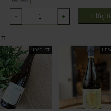
Læs mere
optrådte gruppen i tre måneder - og igen tre år senere ven
Tilføj t
−
+
Duft- og smagsnoter:
Præget af frugtige og blomstrede noter.
Specifikationer:
 om
Land: Frankrig
Område: Languedoc
UDSOLGT
UDS
Druer: Chardonnay
Serveres fx til: aperitif, lette forretter, fisk, salat.
Serveres ved: 6-7 grader
Alkohol: 11%
Flaskestørrelse: 75 cl
Økologisk: Nej
Indeholder sulfitter: Ja, alle vine indeholder sulfitter, da de ops