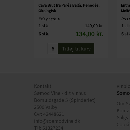
Cava Brut fra Parés Baltà, Penedès.
Entra
Økologisk
Moli
Pris pr stk. v.
Pris p
1 stk.
149,00 kr.
1 stk
134,00 kr.
6 stk.
6 stk
Tilføj til kurv
Kontakt
Vinbl
Sømod Vine - dit vinhus
Sømod
Bomuldsgade 5 (Spinderiet)
Om S
2500 Valby
Konta
Cvr: 42448621
Salgs-
info@soemodvine.dk
Cooki
Tlf: 51327234