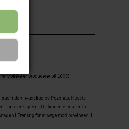
t
rig!
fra Molière er produceret på 100%
igger i den hyggelige by Pézenas. Husets
 - og mere specifikt til komedieforfatteren
staden i Frankrig for at søge mod provinsen. I
(hvor Les Caves Molière ligger), og her