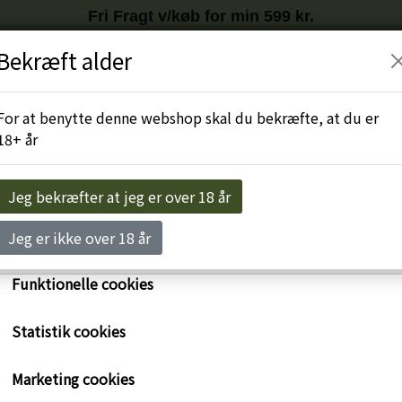
Fri Fragt v/køb for min 599 kr.
Tilmeld nyhedsbrev
HER
og få
10%
på første køb
Bekræft alder
r egne cookies og cookies fra tredjeparter til at personalise
levelse, til markedsføring og til at undersøge, hvordan vor
Engros-Login
For at benytte denne webshop skal du bekræfte, at du er
ide anvendes af besøgende. Du kan altid tilbagekalde dit 
18+ år
rykke på linket 'Cookies' nederst på siden.
e om cookies her
Jeg bekræfter at jeg er over 18 år
Nødvendige cookies
Jeg er ikke over 18 år
Funktionelle cookies
Statistik cookies
Blanc de Blancs Mousser
Marketing cookies