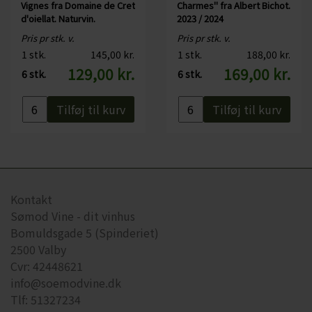
Vignes fra Domaine de Cret
Charmes" fra Albert Bichot.
d'oiellat. Naturvin.
2023 / 2024
Pris pr stk. v.
Pris pr stk. v.
1 stk.
145,00 kr.
1 stk.
188,00 kr.
129,00 kr.
169,00 kr.
6 stk.
6 stk.
Tilføj til kurv
Tilføj til kurv
Kontakt
Sømod Vine - dit vinhus
Bomuldsgade 5 (Spinderiet)
2500 Valby
Cvr: 42448621
info@soemodvine.dk
Tlf: 51327234