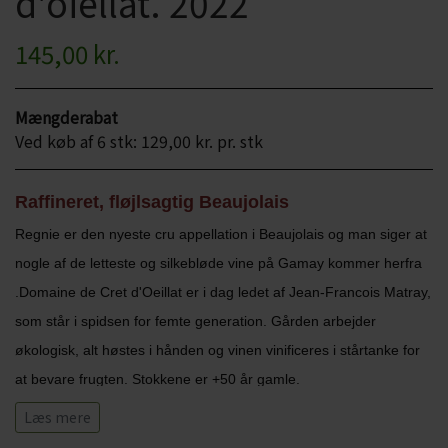
d'oiellat. 2022
CHARDONNAY
CHOKOLADE, LAKRIDS ETC
145,00 kr.
MERLOT
ØL
PINOT NOIR
Mængderabat
CIDER
Ved køb af 6 stk: 129,00 kr. pr. stk
REFOSCO
TONICS OG VAND
RIESLING
Raffineret, fløjlsagtig Beaujolais
JUL OG GLØGG
Regnie er den nyeste cru appellation i Beaujolais og man siger at
SCHIOPPETINO
PÅSKE
nogle af de letteste og silkebløde vine på Gamay kommer herfra
.Domaine de Cret d'Oeillat er i dag ledet af Jean-Francois Matray,
som står i spidsen for femte generation. Gården arbejder
økologisk, alt høstes i hånden og vinen vinificeres i stårtanke for
at bevare frugten. Stokkene er +50 år gamle.
Læs mere
Duft- og smagsnoter: