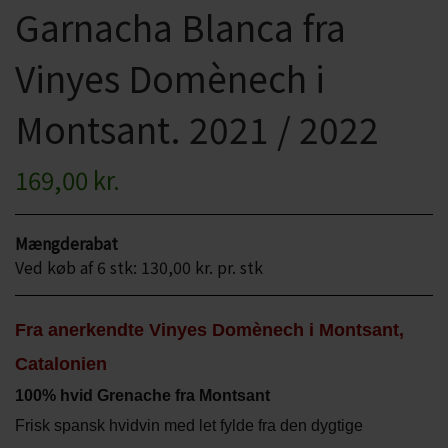
Garnacha Blanca fra
CHARDONNAY
CHOKOLADE, LAKRIDS ETC
Vinyes Domènech i
MERLOT
ØL
PINOT NOIR
Montsant. 2021 / 2022
CIDER
REFOSCO
TONICS OG VAND
169,00 kr.
RIESLING
JUL OG GLØGG
Mængderabat
SCHIOPPETINO
PÅSKE
Ved køb af 6 stk: 130,00 kr. pr. stk
Fra anerkendte Vinyes Domènech i Montsant,
Catalonien
100% hvid Grenache fra Montsant
Frisk spansk hvidvin med let fylde fra den dygtige