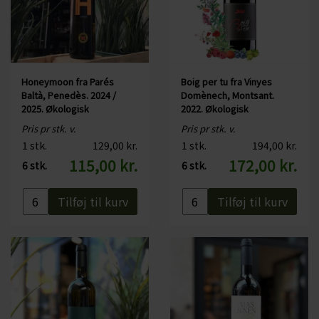
Område: Montsant
Druer:
100% hvid Grenache
Alkohol:
13,5%
Serveres fx til:
Fisk, en lækker salat eller som et godt glas hvidvin
Honeymoon fra Parés
Boig per tu fra Vinyes
Serveres ved:
12 grader
Baltà, Penedès. 2024 /
Domènech, Montsant.
2025. Økologisk
2022. Økologisk
Flaskestørrelse: 75 cl
Pris pr stk. v.
Pris pr stk. v.
Økologisk certificeret:
Nej
1 stk.
129,00 kr.
1 stk.
194,00 kr.
Indeholder sulfitter: Ja, alle vine indeholder sulfitter, da de opstår
115,00 kr.
172,00 kr.
6 stk.
6 stk.
under fermenteringen
Tilføj til kurv
Tilføj til kurv
Læs mere om Vinyes Domènech her
Læs mere om Montsant her