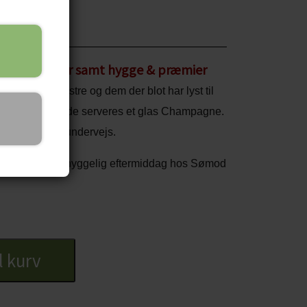
 bankoplader samt hygge & præmier
, banko-mestre og dem der blot har lyst til
r og til hver runde serveres et glas Champagne.
las champagne undervejs.
llega med til en hyggelig eftermiddag hos Sømod
il kurv