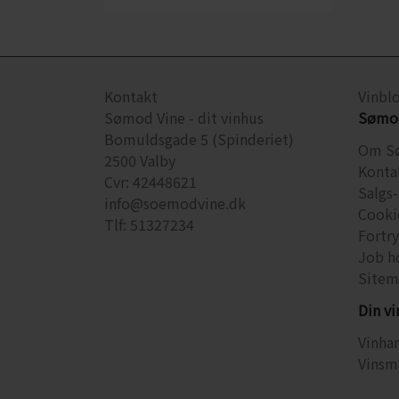
Kontakt
Vinbl
Sømod Vine - dit vinhus
Sømod
Bomuldsgade 5 (Spinderiet)
Om S
2500 Valby
Konta
Cvr: 42448621
Salgs-
info@soemodvine.dk
Cooki
Tlf: 51327234
Fortr
Job h
Sitem
Din v
Vinhan
Vinsm