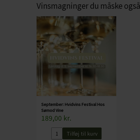
CHARDONNAY
Vinsmagninger du måske også 
CHOKOLADE, LAKRIDS ETC
MERLOT
ØL
PINOT NOIR
CIDER
REFOSCO
TONICS OG VAND
RIESLING
JUL OG GLØGG
SCHIOPPETINO
PÅSKE
September: Hvidvins Festival Hos
Sømod Vine
189,00 kr.
Tilføj til kurv