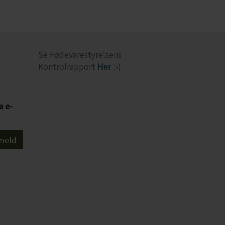
Se Fødevarestyrelsens
Kontrolrapport
Her
:-)
a e-
meld