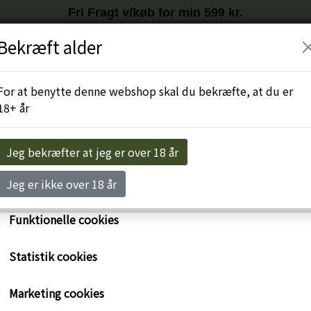
Fri Fragt v/køb for min 599 kr.
Tilmeld nyhedsbrev
HER
og få
10%
på første køb
Bekræft alder
r egne cookies og cookies fra tredjeparter til at personalise
levelse, til markedsføring og til at undersøge, hvordan vor
Engros-Login
For at benytte denne webshop skal du bekræfte, at du er
ide anvendes af besøgende. Du kan altid tilbagekalde dit 
18+ år
rykke på linket 'Cookies' nederst på siden.
e om cookies her
Jeg bekræfter at jeg er over 18 år
Nødvendige cookies
Jeg er ikke over 18 år
Funktionelle cookies
Statistik cookies
September: Champagne
Marketing cookies