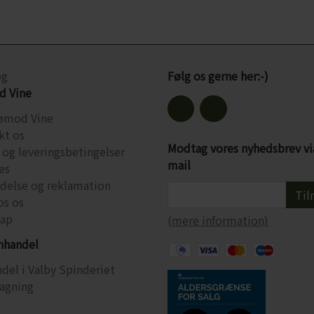
og
Følg os gerne her:-)
 Vine
ømod Vine
kt os
Modtag vores nyhedsbrev vi
 og leveringsbetingelser
mail
es
ydelse og reklamation
Til
os os
ap
(mere information)
inhandel
del i Valby Spinderiet
agning